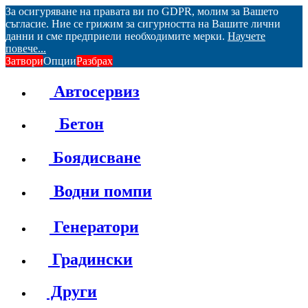
За осигуряване на правата ви по GDPR, молим за Вашето
съгласие. Ние се грижим за сигурността на Вашите лични
данни и сме предприели необходимите мерки.
Научете
повече...
Затвори
Опции
Разбрах
Автосервиз
Бетон
Боядисване
Водни помпи
Генератори
Градински
Други