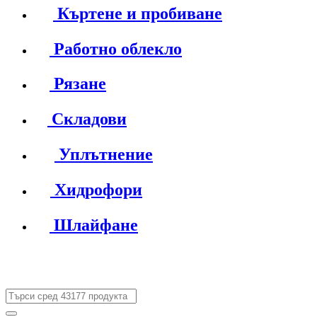
Къртене и пробиване
Работно облекло
Рязане
Складови
Уплътнение
Хидрофори
Шлайфане