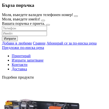
Бърза поръчка
Моля, въведете валиден телефонен номер!
Моля, въведете имейл!
Вашата поръчка е приета.
Изпрати
Добави в любими
Сравни
Абонирай се за по-ниска цена
Предложи по-ниска цена
Принтирай
Изпрати запитване
Контакти
Доставка
Подобни продукти