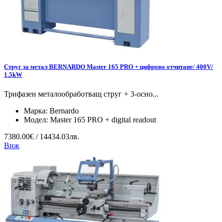
Струг за метал BERNARDO Master 165 PRO + цифрово отчитане/ 400V/
1.5kW
Трифазен металообработващ струг + 3-осно...
Марка:
Bernardo
Модел:
Master 165 PRO + digital readout
7380.00€ / 14434.03лв.
Виж