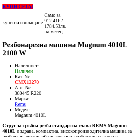
КУПИ СЕГА!
Само за
912.41€ /
купи на изплащане
1784.53лв.
на месец
Резбонарезна машина Magnum 4010L
2100 W
Наличност:
Наличен
Кат. №:
CMX13270
Арт. №:
380445 R220
Марка:
Rems
Модел:
Magnum 4010L
Струг за тръбна резба стандартна глава REMS Magnum
4010L
е здрава, компактна, високопроизводителна машина за
резбоване, рязане, обезмасляване, резбоване на зърната,