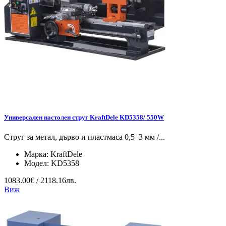
Универсален настолен струг KraftDele KD5358/ 550W
Струг за метал, дърво и пластмаса 0,5–3 мм /...
Марка:
KraftDele
Модел:
KD5358
1083.00€ / 2118.16лв.
Виж