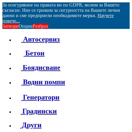
За осигуряване на правата ви по GDPR, молим за Вашето
съгласие. Ние се грижим за сигурността на Вашите лични
данни и сме предприели необходимите мерки.
Научете
повече...
Затвори
Опции
Разбрах
Автосервиз
Бетон
Боядисване
Водни помпи
Генератори
Градински
Други