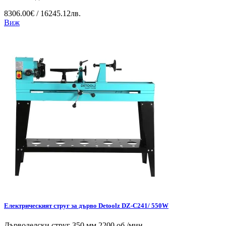
8306.00€ / 16245.12лв.
Виж
Електрическият струг за дърво Detoolz DZ-C241/ 550W
Дърводелски струг 350 мм 2200 об./мин