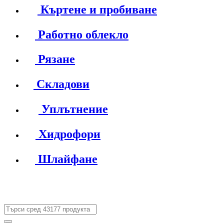
Къртене и пробиване
Работно облекло
Рязане
Складови
Уплътнение
Хидрофори
Шлайфане