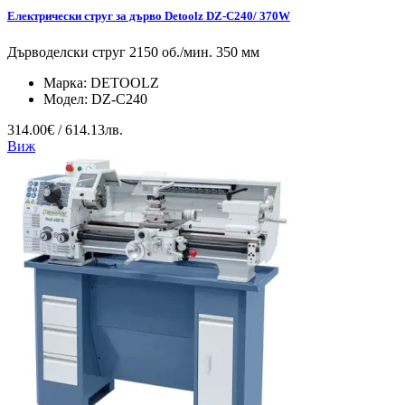
Електрически струг за дърво Detoolz DZ-C240/ 370W
Дърводелски струг 2150 об./мин. 350 мм
Марка:
DETOOLZ
Модел:
DZ-C240
314.00€ / 614.13лв.
Виж