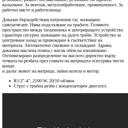
валцоване. За монтаж, металообработване, промишленост. За
работно място и работилница.
Доказан бързодействащ патронник със захващане,
самозатягане. Няма подхлъзване на тръбите. Голямото
пространство между патронника и центриращото устройство
гарантира сигурно захващане на дълги тръби. Устройство за
центроване назад за привеждане в съответствие на
материала. Автоматично смазване и охлаждане. Здрава,
доказана маслена помпа с висок обем на изпомпване.
Оптимизирано разпределение на маслото директно върху
точката на резбата през главата на матрицата осигурява чисти
конци
и дълъг живот на матрици, зъбни колела и мотор.
R1/2"-4", 2100 W, 20/10 об/мин.
Струг с тръбна резба с кондензаторен двигател.