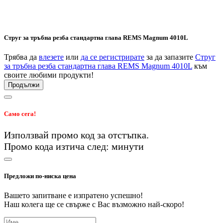
Струг за тръбна резба стандартна глава REMS Magnum 4010L
Трябва да
влезете
или
да се регистрирате
за да запазите
Струг
за тръбна резба стандартна глава REMS Magnum 4010L
към
своите любими продукти!
Продължи
Само сега!
Използвай промо код
за
отстъпка.
Промо кода изтича след:
минути
Предложи по-ниска цена
Вашето запитване е изпратено успешно!
Наш колега ще се свърже с Вас възможно най-скоро!