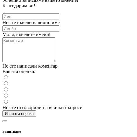
Успешно записахме вашето мнение!
Благодарим ви!
Не сте въвели валидно име
Моля, въведете имейл!
Не сте написали коментар
Вашата оценка:
Не сте отговорили на всички въпроси
Изпрати оценка
Запитване