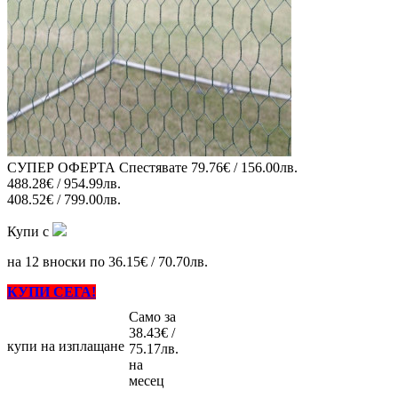
СУПЕР ОФЕРТА
Спестявате
79.76€ / 156.00лв.
488.28€ / 954.99лв.
408.52€ / 799.00лв.
Купи с
на 12 вноски по 36.15€ / 70.70лв.
КУПИ СЕГА!
Само за
38.43€ /
купи на изплащане
75.17лв.
на
месец