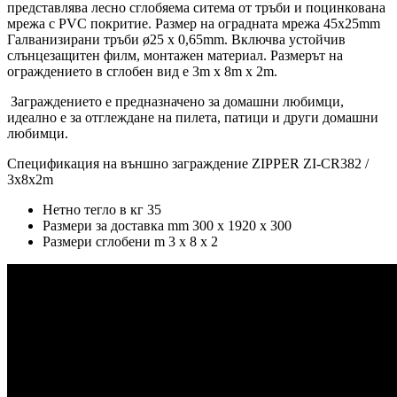
представлява лесно сглобяема ситема от тръби и поцинкована
мрежа с PVC покритие. Размер на оградната мрежа 45x25mm
Галванизирани тръби ø25 x 0,65mm. Включва устойчив
слънцезащитен филм, монтажен материал. Размерът на
ограждението в сглобен вид е 3m x 8m x 2m.
Заграждението е предназначено за домашни любимци,
идеално е за отглеждане на пилета, патици и други домашни
любимци.
Спецификация на външно заграждение ZIPPER ZI-CR382 /
3x8x2m
Нетно тегло в кг 35
Размери за доставка mm 300 x 1920 x 300
Размери сглобени m 3 x 8 x 2