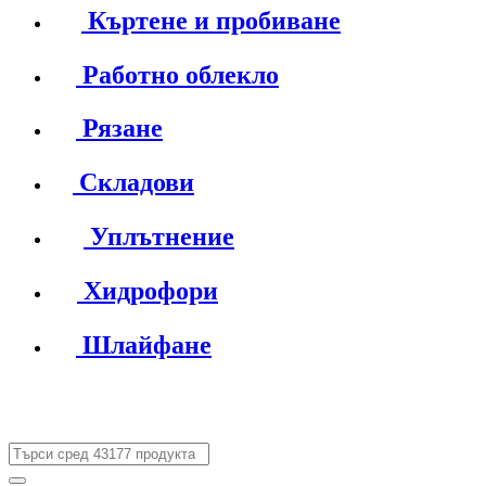
Къртене и пробиване
Работно облекло
Рязане
Складови
Уплътнение
Хидрофори
Шлайфане