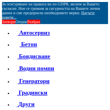
За осигуряване на правата ви по GDPR, молим за Вашето
съгласие. Ние се грижим за сигурността на Вашите лични
данни и сме предприели необходимите мерки.
Научете
повече...
Затвори
Опции
Разбрах
Автосервиз
Бетон
Боядисване
Водни помпи
Генератори
Градински
Други