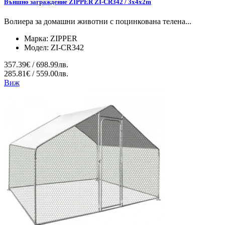
Външно заграждение ZIPPER ZI-CR342 / 3x4x2m
Волиера за домашни животни с поцинкована телена...
Марка:
ZIPPER
Модел:
ZI-CR342
357.39€ / 698.99лв.
285.81€ / 559.00лв.
Виж