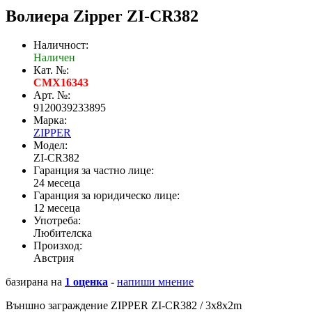
Волиера Zipper ZI-CR382
Наличност:
Наличен
Кат. №:
CMX16343
Арт. №:
9120039233895
Марка:
ZIPPER
Модел:
ZI-CR382
Гаранция за частно лице:
24 месеца
Гаранция за юридическо лице:
12 месеца
Употреба:
Любителска
Произход:
Австрия
базирана на
1 оценка
-
напиши мнение
Външно заграждение ZIPPER ZI-CR382 / 3x8x2m