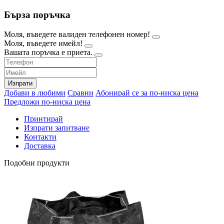
Бърза поръчка
Моля, въведете валиден телефонен номер!
Моля, въведете имейл!
Вашата поръчка е приета.
Изпрати
Добави в любими
Сравни
Абонирай се за по-ниска цена
Предложи по-ниска цена
Принтирай
Изпрати запитване
Контакти
Доставка
Подобни продукти