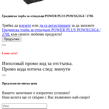
Градинска торба за отпадъци POWER PLUS POWXGSG4 / 270L
Трябва да
влезете
или
да се регистрирате
за да запазите
Градинска торба за отпадъци POWER PLUS POWXGSG4 /
270L
към своите любими продукти!
Продължи
Само сега!
Използвай промо код
за
отстъпка.
Промо кода изтича след:
минути
Предложи по-ниска цена
Вашето запитване е изпратено успешно!
Наш колега ще се свърже с Вас възможно най-скоро!