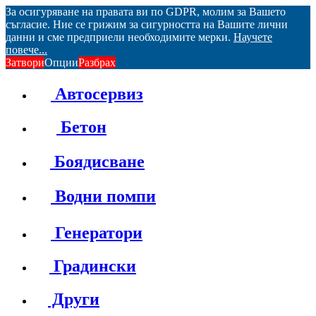
За осигуряване на правата ви по GDPR, молим за Вашето
съгласие. Ние се грижим за сигурността на Вашите лични
данни и сме предприели необходимите мерки.
Научете
повече...
Затвори
Опции
Разбрах
Автосервиз
Бетон
Боядисване
Водни помпи
Генератори
Градински
Други