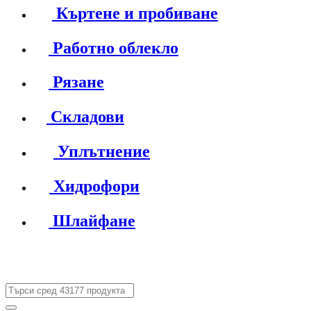
Къртене и пробиване
Работно облекло
Рязане
Складови
Уплътнение
Хидрофори
Шлайфане