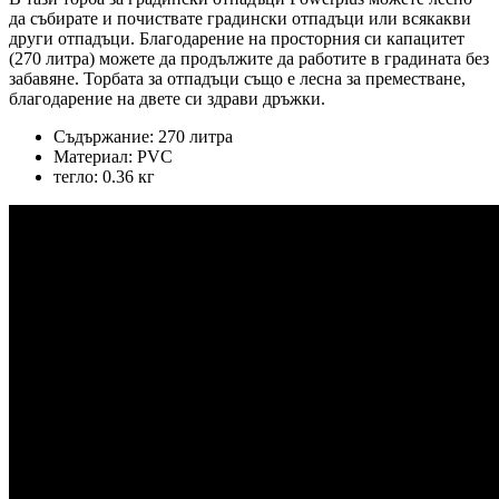
да събирате и почиствате градински отпадъци или всякакви
други отпадъци. Благодарение на просторния си капацитет
(270 литра) можете да продължите да работите в градината без
забавяне. Торбата за отпадъци също е лесна за преместване,
благодарение на двете си здрави дръжки.
Съдържание: 270 литра
Материал: PVC
тегло: 0.36 кг