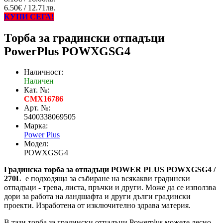
6.50€ / 12.71лв.
КУПИ СЕГА!
Торба за градински отпадъци
PowerPlus POWXGSG4
Наличност:
Наличен
Кат. №:
CMX16786
Арт. №:
5400338069505
Марка:
Power Plus
Модел:
POWXGSG4
Градинска торба за отпадъци POWER PLUS POWXGSG4 /
270L
е подходяща за събиране на всякакви градински
отпадъци - трева, листа, пръчки и други. Може да се използва
дори за работа на ландшафта и други дълги градински
проекти. Изработена от изключително здрава материя.
В тази торба за градински отпадъци Powerplus можете лесно