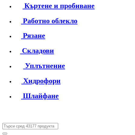
Къртене и пробиване
Работно облекло
Рязане
Складови
Уплътнение
Хидрофори
Шлайфане