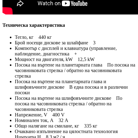
Техническа характеристика
Тегло, кг 440 кг
Брой носещи дискове за шлайфане 3
Компютър с дисплей и клавиатура (управление,
наблюдение, диагностика +
Мощност на двигателя, kW 12,5 kW
Посока на въртене на планетарната глава По посока на
часовниковата стрелка / обратно на часовниковата
стрелка
Посока на въртене на планетарната глава и
шлифовъчните дискове В една посока и в различни
посоки
Посока на въртене на шлифовъчните дискове По
посока на часовниковата стрелка / обратно на
часовниковата стрелка
Напрежение, V 400 V
Номинален ток, A 32 А
Общо налягане на смилане, кг 335 кг
Очаквано изпълнение на цялостната технология
Husqvarna H 8,3 м2 / ч