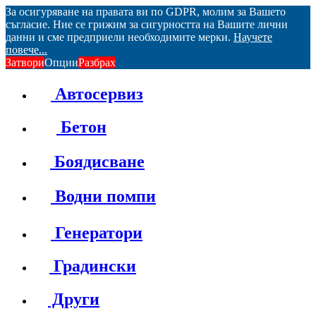
За осигуряване на правата ви по GDPR, молим за Вашето
съгласие. Ние се грижим за сигурността на Вашите лични
данни и сме предприели необходимите мерки.
Научете
повече...
Затвори
Опции
Разбрах
Автосервиз
Бетон
Боядисване
Водни помпи
Генератори
Градински
Други