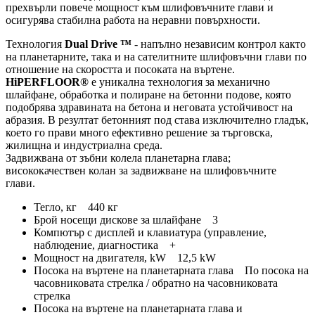
прехвърли повече мощност към шлифовъчните глави и
осигурява стабилна работа на неравни повърхности.
Технология
Dual Drive ™
- напълно независим контрол както
на планетарните, така и на сателитните шлифовъчни глави по
отношение на скоростта и посоката на въртене.
HiPERFLOOR®
е уникална технология за механично
шлайфане, обработка и полиране на бетонни подове, която
подобрява здравината на бетона и неговата устойчивост на
абразия. В резултат бетонният под става изключително гладък,
което го прави много ефективно решение за търговска,
жилищна и индустриална среда.
Задвижвана от зъбни колела планетарна глава;
висококачествен колан за задвижване на шлифовъчните
глави.
Тегло, кг 440 кг
Брой носещи дискове за шлайфане 3
Компютър с дисплей и клавиатура (управление,
наблюдение, диагностика +
Мощност на двигателя, kW 12,5 kW
Посока на въртене на планетарната глава По посока на
часовниковата стрелка / обратно на часовниковата
стрелка
Посока на въртене на планетарната глава и