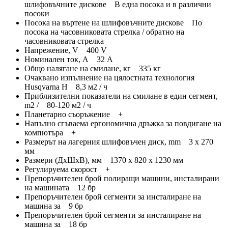
шлифовъчните дискове В една посока и в различни
посоки
Посока на въртене на шлифовъчните дискове По
посока на часовниковата стрелка / обратно на
часовниковата стрелка
Напрежение, V 400 V
Номинален ток, A 32 А
Общо налягане на смилане, кг 335 кг
Очаквано изпълнение на цялостната технология
Husqvarna H 8,3 м2 / ч
Приблизителни показатели на смилане в един сегмент,
m2 / 80-120 м2 / ч
Планетарно съоръжение +
Напълно сгъваема ергономична дръжка за повдигане на
компютъра +
Размерът на лагерния шлифовъчен диск, mm 3 х 270
мм
Размери (ДхШхВ), мм 1370 x 820 x 1230 мм
Регулируема скорост +
Препоръчителен брой полиращи машини, инсталирани
на машината 12 бр
Препоръчителен брой сегменти за инсталиране на
машина за 9 бр
Препоръчителен брой сегменти за инсталиране на
машина за 18 бр