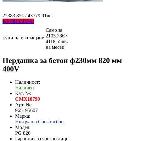
22383.85€ / 43779.01лв.
КУПИ СЕГА!
Само за
2105.78€ /
купи на изплащане
4118.55лв.
на месец
Пердашка за бетон ф230мм 820 мм
400V
Наличност:
Наличен
Кат. №:
CMX18790
Арт. №:
965195607
Марка:
Husqvarna Construction
Модел:
PG 820
Гаранция за частно лице: