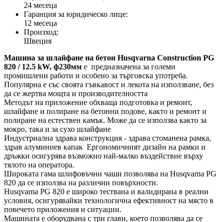
24 месеца
Гаранция за юридическо лице:
12 месеца
Произход:
Швеция
Машина за шлайфане на бетон Husqvarna Construction PG
820 / 12.5 kW, ф230мм
е предназначена за големи
промишлени работи и особено за търговска употреба.
Популярна е със своята гъвкавост и лекота на използване, без
да се жертва мощта и производителността
Методът на приложение обхваща подготовка и ремонт,
шлайфане и полиране на бетонни подове, както и ремонт и
полиране на естествен камък. Може да се използва както за
мокро, така и за сухо шлайфане
Индустриална здрава конструкция - здрава стоманена рамка,
здрав алуминиев капак Ергономичният дизайн на рамки и
дръжки осигурява възможно най-малко въздействие върху
тялото на оператора.
Широката гама шлифовъчни чаши позволява на Husqvarna PG
820 да се използва на различни повърхности.
Husqvarna PG 820 е широко тествана и валидирана в реални
условия, осигурявайки технологична ефективност на място в
повечето приложения и ситуации.
Машината е оборудвана с три глави, което позволява да се