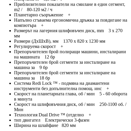
Приблизителни показатели на смилане в един сегмент,
m2 / 80-120 м2 / ч
Планетарно съоръжение +
Напълно сгъваема ергономична дръжка за повдигане на
компютъра +
Размерът на лагерния шлифовъчен диск, mm 3 х 270
мм
Размери (ДхШхВ), мм 1370 x 820 x 1230 мм
Регулируема скорост +
Препоръчителен брой полиращи машини, инсталирани
на машината 12 бр
Препоръчителен брой сегменти за инсталиране на
машина за 9 бр
Препоръчителен брой сегменти за инсталиране на
машина за 18 бр
Система Redi Lock ™ - подмяна на диамантени
инструменти без допълнителна помощ. инс +
Скорост на планетарната глава, об / мин 5 - 60 оборота
в минута
Скорост на шлифовъчния диск, об / мин 250-1100 об. /
Мин
Технология Dual Drive ™ (отделно +
тип двигател Електрически 3-фазен
Ширина на шлайфане 820 мм