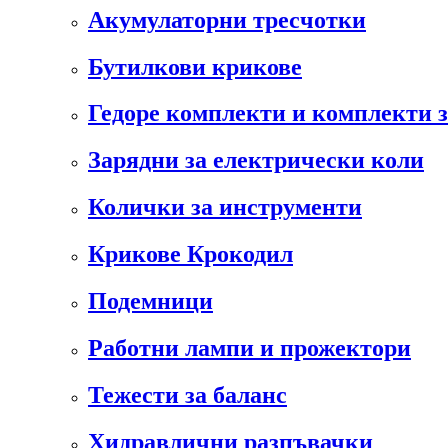
Акумулаторни тресчотки
Бутилкови крикове
Гедоре комплекти и комплекти 
Зарядни за електрически коли
Колички за инструменти
Крикове Крокодил
Подемници
Работни лампи и прожектори
Тежести за баланс
Хидравлични разпъвачки