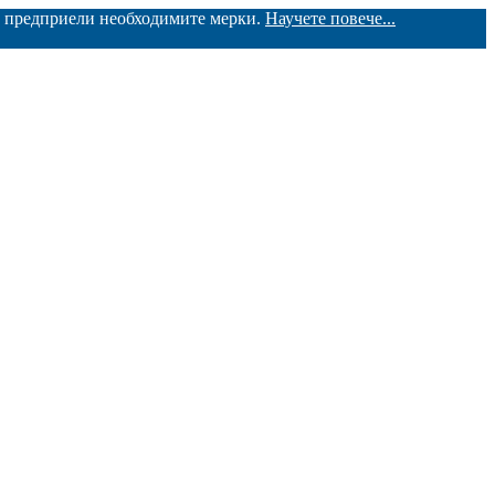
ме предприели необходимите мерки.
Научете повече...