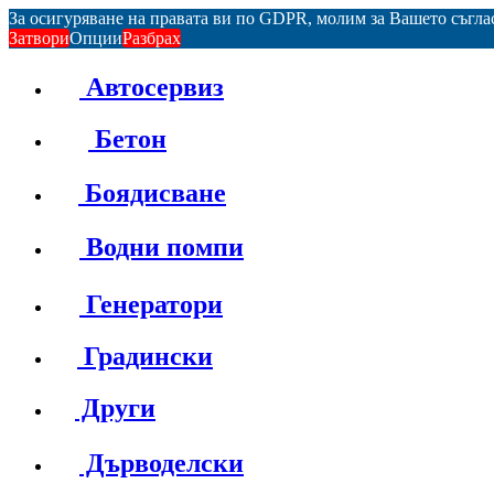
За осигуряване на правата ви по GDPR, молим за Вашето съгл
Затвори
Опции
Разбрах
Автосервиз
Бетон
Боядисване
Водни помпи
Генератори
Градински
Други
Дърводелски