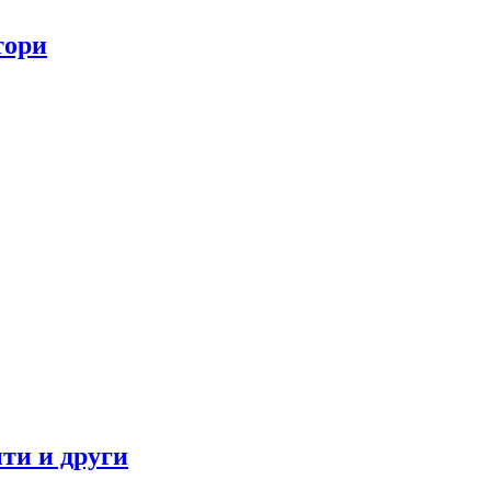
тори
ти и други