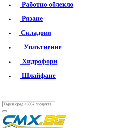
Работно облекло
Рязане
Складови
Уплътнение
Хидрофори
Шлайфане