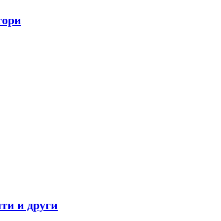
тори
ти и други