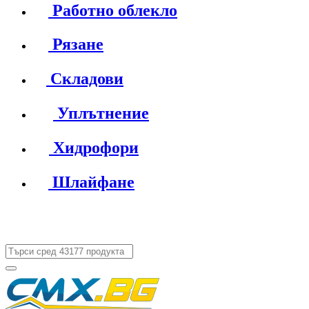
Работно облекло
Рязане
Складови
Уплътнение
Хидрофори
Шлайфане