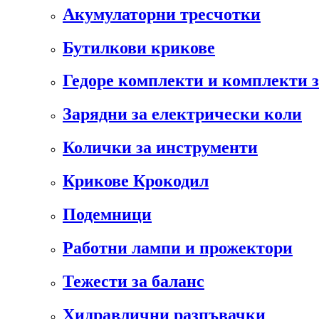
Акумулаторни тресчотки
Бутилкови крикове
Гедоре комплекти и комплекти 
Зарядни за електрически коли
Колички за инструменти
Крикове Крокодил
Подемници
Работни лампи и прожектори
Тежести за баланс
Хидравлични разпъвачки