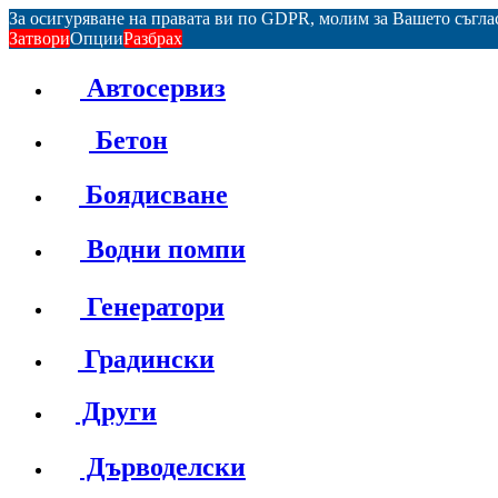
За осигуряване на правата ви по GDPR, молим за Вашето съгл
Затвори
Опции
Разбрах
Автосервиз
Бетон
Боядисване
Водни помпи
Генератори
Градински
Други
Дърводелски