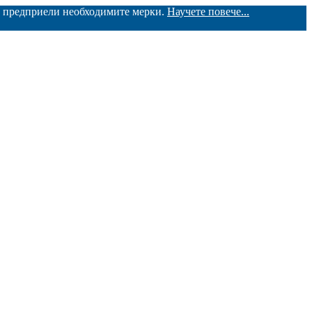
ме предприели необходимите мерки.
Научете повече...