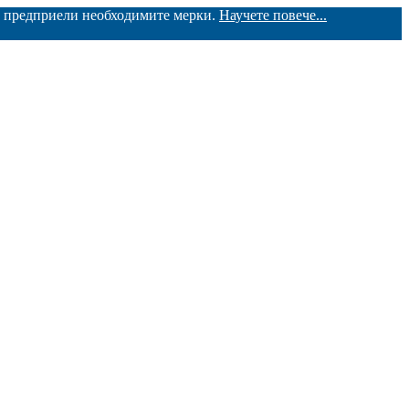
ме предприели необходимите мерки.
Научете повече...