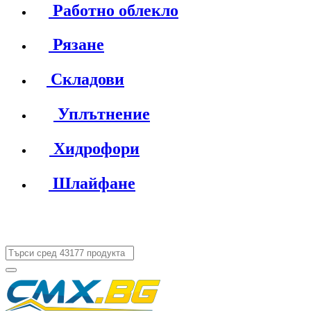
Работно облекло
Рязане
Складови
Уплътнение
Хидрофори
Шлайфане