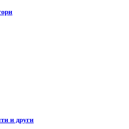
тори
ти и други