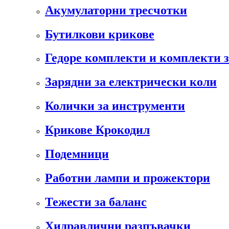
Акумулаторни тресчотки
Бутилкови крикове
Гедоре комплекти и комплекти 
Зарядни за електрически коли
Колички за инструменти
Крикове Крокодил
Подемници
Работни лампи и прожектори
Тежести за баланс
Хидравлични разпъвачки