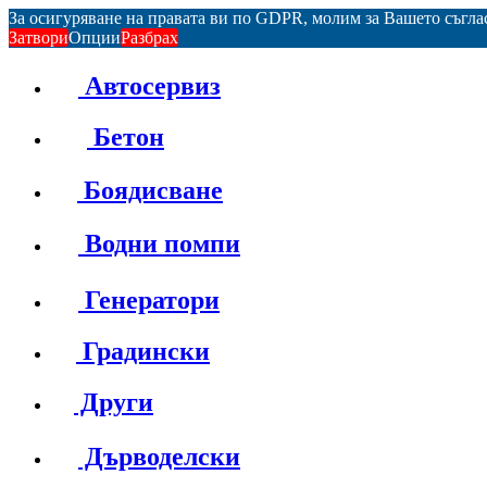
За осигуряване на правата ви по GDPR, молим за Вашето съгл
Затвори
Опции
Разбрах
Автосервиз
Бетон
Боядисване
Водни помпи
Генератори
Градински
Други
Дърводелски