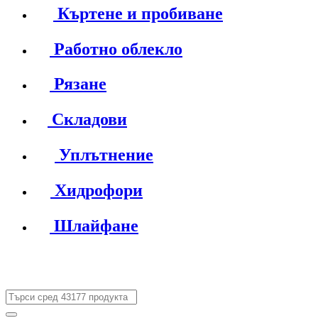
Къртене и пробиване
Работно облекло
Рязане
Складови
Уплътнение
Хидрофори
Шлайфане