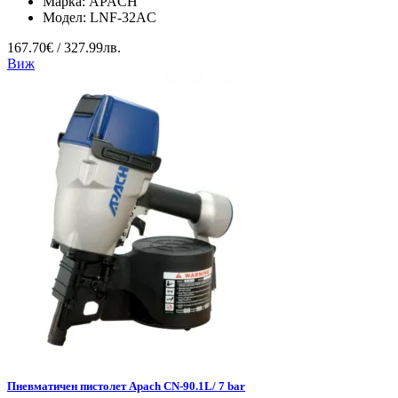
Марка:
APACH
Модел:
LNF-32AC
167.70€ / 327.99лв.
Виж
Пневматичен пистолет Apach CN-90.1L/ 7 bar