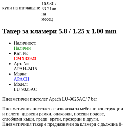
16.98€ /
купи на изплащане
33.21лв.
на
месец
Такер за кламери 5.8 / 1.25 x 1.00 mm
Наличност:
Наличен
Кат. №:
CMX33923
Арт. №:
APAH-2415
Марка:
APACH
Модел:
LU-9025AC
Пневматичен пистолет Apach LU-9025AC/ 7 bar
Пневматичния пистолет се използва за мебелни конструкции
и палети, дървени рамки, опаковки, носещи подове,
сглобяеми къщи, греди, врати, прозорци и други.
Пневматичния такер е предназначен за кламери с дължина 8-