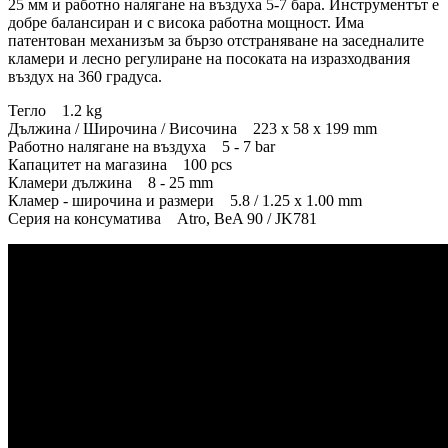
25 мм и работно налягане на въздуха 5-7 бара. Инструментът е
добре балансиран и с висока работна мощност. Има
патентован механизъм за бързо отстраняване на заседналите
кламери и лесно регулиране на посоката на изразходвания
въздух на 360 градуса.
Тегло 1.2 kg
Дължина / Широчина / Височина 223 x 58 x 199 mm
Работно налягане на въздуха 5 - 7 bar
Капацитет на магазина 100 pcs
Кламери дължина 8 - 25 mm
Кламер - широчина и размери 5.8 / 1.25 x 1.00 mm
Серия на консуматива Atro, BeA 90 / JK781