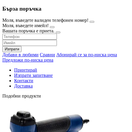
Бърза поръчка
Моля, въведете валиден телефонен номер!
Моля, въведете имейл!
Вашата поръчка е приета.
Изпрати
Добави в любими
Сравни
Абонирай се за по-ниска цена
Предложи по-ниска цена
Принтирай
Изпрати запитване
Контакти
Доставка
Подобни продукти