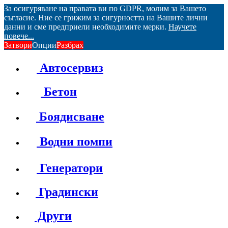
За осигуряване на правата ви по GDPR, молим за Вашето
съгласие. Ние се грижим за сигурността на Вашите лични
данни и сме предприели необходимите мерки.
Научете
повече...
Затвори
Опции
Разбрах
Автосервиз
Бетон
Боядисване
Водни помпи
Генератори
Градински
Други