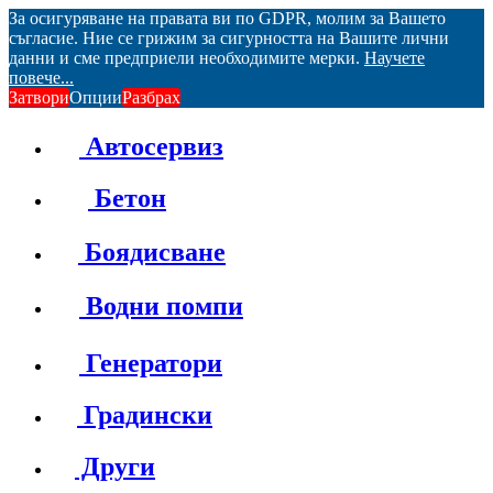
За осигуряване на правата ви по GDPR, молим за Вашето
съгласие. Ние се грижим за сигурността на Вашите лични
данни и сме предприели необходимите мерки.
Научете
повече...
Затвори
Опции
Разбрах
Автосервиз
Бетон
Боядисване
Водни помпи
Генератори
Градински
Други