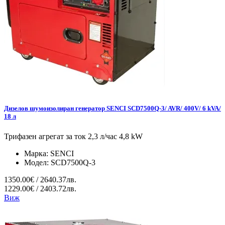
Дизелов шумоизолиран генератор SENCI SCD7500Q-3/ AVR/ 400V/ 6 kVA/
18 л
Трифазен агрегат за ток 2,3 л/час 4,8 kW
Марка:
SENCI
Модел:
SCD7500Q-3
1350.00€ / 2640.37лв.
1229.00€ / 2403.72лв.
Виж