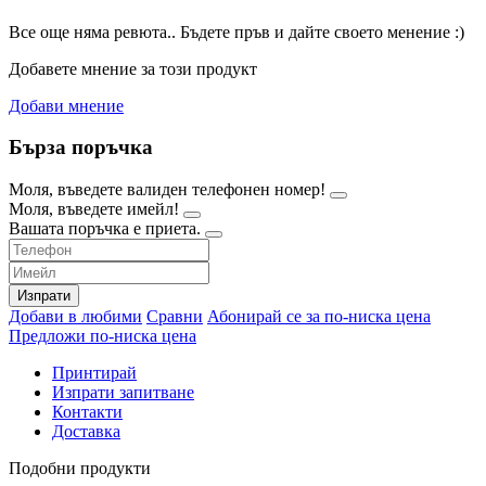
Все още няма ревюта.. Бъдете пръв и дайте своето менение :)
Добавете мнение за този продукт
Добави мнение
Бърза поръчка
Моля, въведете валиден телефонен номер!
Моля, въведете имейл!
Вашата поръчка е приета.
Изпрати
Добави в любими
Сравни
Абонирай се за по-ниска цена
Предложи по-ниска цена
Принтирай
Изпрати запитване
Контакти
Доставка
Подобни продукти