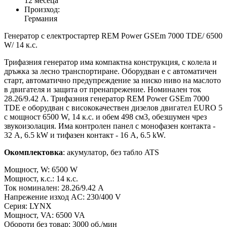
12 месеца
Произход:
Германия
Генератор с електростартер REM Power GSEm 7000 TDE/ 6500
W/ 14 к.с.
Трифазния генератор има компактна конструкция, с колела и
дръжка за лесно транспортиране. Оборудван е с автоматичен
старт, автоматично предупреждение за ниско ниво на маслото
в двигателя и защита от пренапрежение. Номинален ток
28.26/9.42 А. Трифазния генератор REM Power GSEm 7000
TDE е оборудван с висококачествен дизелов двигател EURO 5
с мощност 6500 W, 14 к.с. и обем 498 см3, обезшумен чрез
звукоизолация. Има контролен панел с монофазен контакта -
32 А, 6.5 kW и тифазен контакт - 16 А, 6.5 kW.
Окомплектовка
: акумулатор, без табло ATS
Мощност, W: 6500 W
Мощност, к.с.: 14 к.с.
Ток номинален: 28.26/9.42 A
Напрежение изход AC: 230/400 V
Серия: LYNX
Мощност, VA: 6500 VA
Обороти без товар: 3000 об./мин