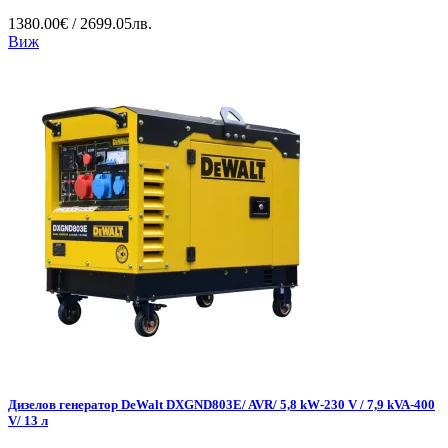
1380.00€ / 2699.05лв.
Виж
Дизелов генератор DeWalt DXGND803E/ AVR/ 5,8 kW-230 V / 7,9 kVA-400
V/ 13 л