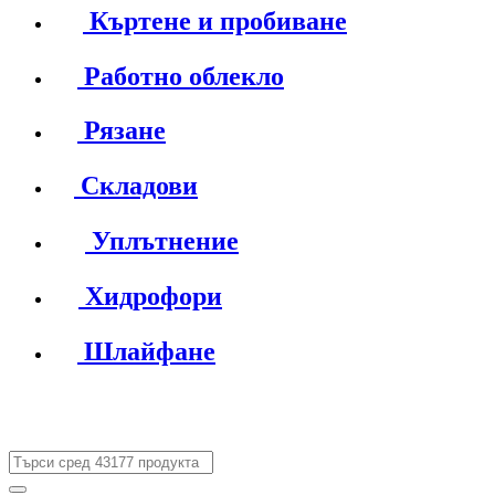
Къртене и пробиване
Работно облекло
Рязане
Складови
Уплътнение
Хидрофори
Шлайфане