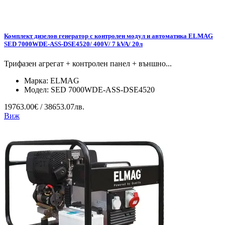
Комплект дизелов генератор с контролен модул и автоматика ELMAG
SED 7000WDE-ASS-DSE4520/ 400V/ 7 kVA/ 20л
Трифазен агрегат + контролен панел + външно...
Марка:
ELMAG
Модел:
SED 7000WDE-ASS-DSE4520
19763.00€ / 38653.07лв.
Виж