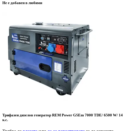
Не е добавен в любими
Трифазен дизелов генератор REM Power GSEm 7000 TDE/ 6500 W/ 14
к.с.