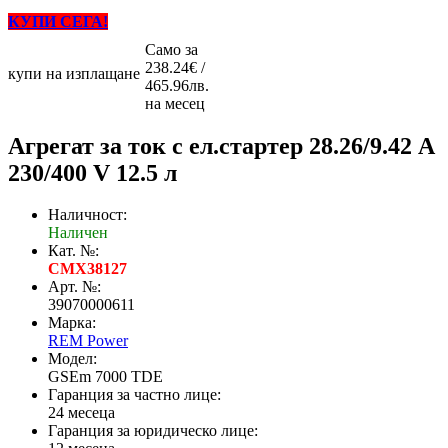
КУПИ СЕГА!
Само за
238.24€ /
купи на изплащане
465.96лв.
на месец
Агрегат за ток с ел.стартер 28.26/9.42 A
230/400 V 12.5 л
Наличност:
Наличен
Кат. №:
CMX38127
Арт. №:
39070000611
Марка:
REM Power
Модел:
GSEm 7000 TDE
Гаранция за частно лице:
24 месеца
Гаранция за юридическо лице: