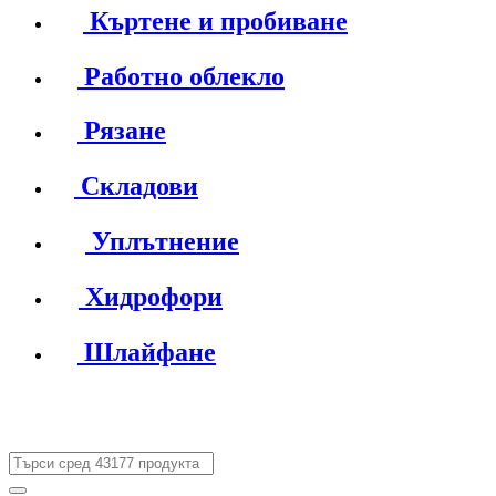
Къртене и пробиване
Работно облекло
Рязане
Складови
Уплътнение
Хидрофори
Шлайфане