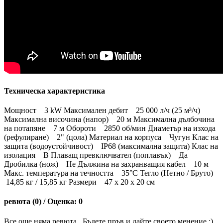
Техническа характеристика
Мощност 3 kW Максимален дебит 25 000 л/ч (25 м³/ч)
Максимална височина (напор) 20 м Максимална дълбочина
на потапяне 7 м Обороти 2850 об/мин Диаметър на изхода
(рефулиране) 2" (цола) Материал на корпуса Чугун Клас на
защита (водоустойчивост) IP68 (максимална защита) Клас на
изолация B Плаващ превключвател (поплавък) Да
Дробилка (нож) Не Дължина на захранващия кабел 10 м
Макс. температура на течността 35°C Тегло (Нетно / Бруто)
14,85 кг / 15,85 кг Размери 47 x 20 x 20 см
ревюта (0) / Оценка: 0
Все още няма ревюта.. Бъдете пръв и дайте своето менение :)