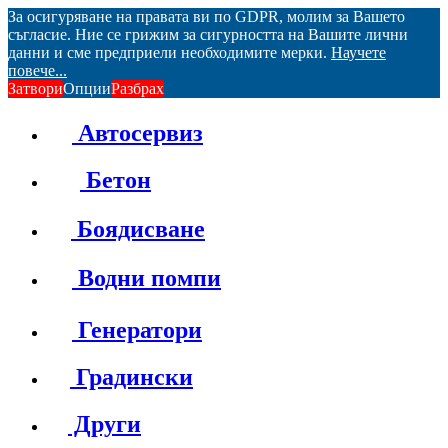
За осигуряване на правата ви по GDPR, молим за Вашето
съгласие. Ние се грижим за сигурността на Вашите лични
данни и сме предприели необходимите мерки.
Научете
повече...
Затвори
Опции
Разбрах
Автосервиз
Бетон
Боядисване
Водни помпи
Генератори
Градински
Други