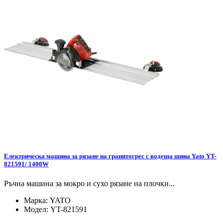
Електрическа машина за рязане на гранитогрес с водеща шина Yato YT-
821591/ 1400W
Ръчна машина за мокро и сухо рязане на плочки...
Марка:
YATO
Модел:
YT-821591