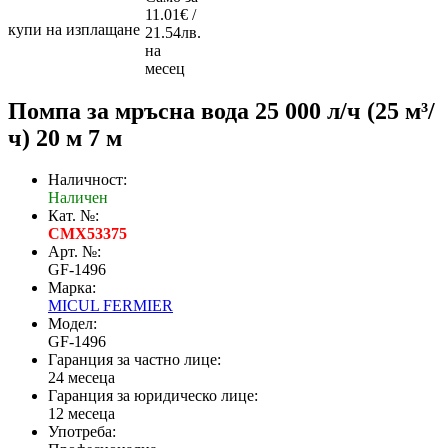
11.01€ /
купи на изплащане
21.54лв.
на
месец
Помпа за мръсна вода 25 000 л/ч (25 м³/
ч) 20 м 7 м
Наличност:
Наличен
Кат. №:
CMX53375
Арт. №:
GF-1496
Марка:
MICUL FERMIER
Модел:
GF-1496
Гаранция за частно лице:
24 месеца
Гаранция за юридическо лице:
12 месеца
Употреба: