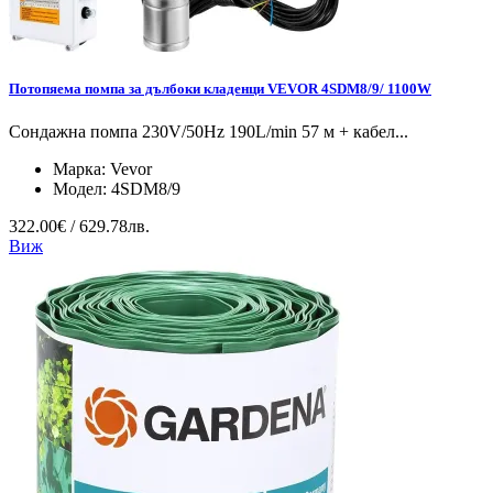
Потопяема помпа за дълбоки кладенци VEVOR 4SDM8/9/ 1100W
Сондажна помпа 230V/50Hz 190L/min 57 м + кабел...
Марка:
Vevor
Модел:
4SDM8/9
322.00€ / 629.78лв.
Виж