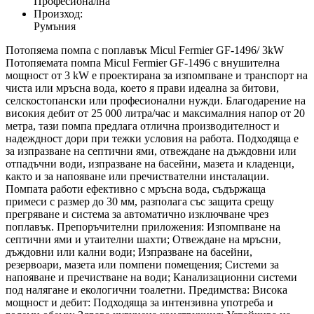
Професионална
Произход:
Румъния
Потопяема помпа с поплавък Micul Fermier GF-1496/ 3kW
Потопяемата помпа Micul Fermier GF-1496 с внушителна
мощност от 3 kW е проектирана за изпомпване и транспорт на
чиста или мръсна вода, което я прави идеална за битови,
селскостопански или професионални нужди. Благодарение на
високия дебит от 25 000 литра/час и максималния напор от 20
метра, тази помпа предлага отлична производителност и
надеждност дори при тежки условия на работа. Подходяща е
за изпразване на септични ями, отвеждане на дъждовни или
отпадъчни води, изпразване на басейни, мазета и кладенци,
както и за напояване или пречиствателни инсталации.
Помпата работи ефективно с мръсна вода, съдържаща
примеси с размер до 30 мм, разполага със защита срещу
прегряване и система за автоматично изключване чрез
поплавък. Препоръчителни приложения: Изпомпване на
септични ями и утаителни шахти; Отвеждане на мръсни,
дъждовни или кални води; Изпразване на басейни,
резервоари, мазета или помпени помещения; Системи за
напояване и пречистване на води; Канализационни системи
под налягане и екологични тоалетни. Предимства: Висока
мощност и дебит: Подходяща за интензивна употреба и