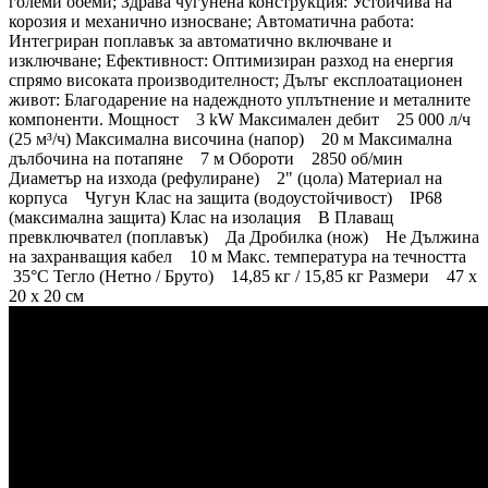
големи обеми; Здрава чугунена конструкция: Устойчива на
корозия и механично износване; Автоматична работа:
Интегриран поплавък за автоматично включване и
изключване; Ефективност: Оптимизиран разход на енергия
спрямо високата производителност; Дълъг експлоатационен
живот: Благодарение на надеждното уплътнение и металните
компоненти. Мощност 3 kW Максимален дебит 25 000 л/ч
(25 м³/ч) Максимална височина (напор) 20 м Максимална
дълбочина на потапяне 7 м Обороти 2850 об/мин
Диаметър на изхода (рефулиране) 2" (цола) Материал на
корпуса Чугун Клас на защита (водоустойчивост) IP68
(максимална защита) Клас на изолация B Плаващ
превключвател (поплавък) Да Дробилка (нож) Не Дължина
на захранващия кабел 10 м Макс. температура на течността
35°C Тегло (Нетно / Бруто) 14,85 кг / 15,85 кг Размери 47 x
20 x 20 см