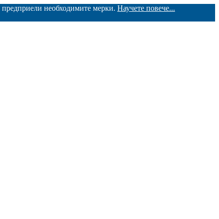
ме предприели необходимите мерки.
Научете повече...