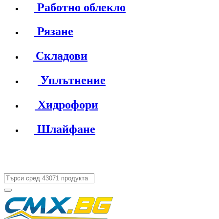
Работно облекло
Рязане
Складови
Уплътнение
Хидрофори
Шлайфане