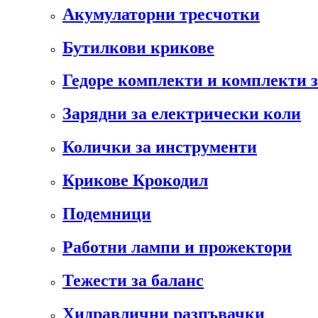
Акумулаторни тресчотки
Бутилкови крикове
Гедоре комплекти и комплекти 
Зарядни за електрически коли
Колички за инструменти
Крикове Крокодил
Подемници
Работни лампи и прожектори
Тежести за баланс
Хидравлични разпъвачки