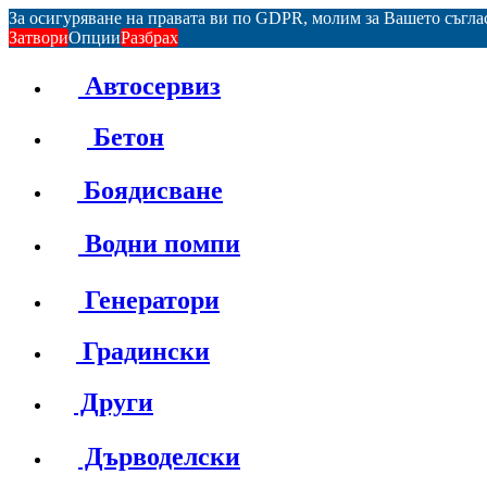
За осигуряване на правата ви по GDPR, молим за Вашето съгл
Затвори
Опции
Разбрах
Автосервиз
Бетон
Боядисване
Водни помпи
Генератори
Градински
Други
Дърводелски