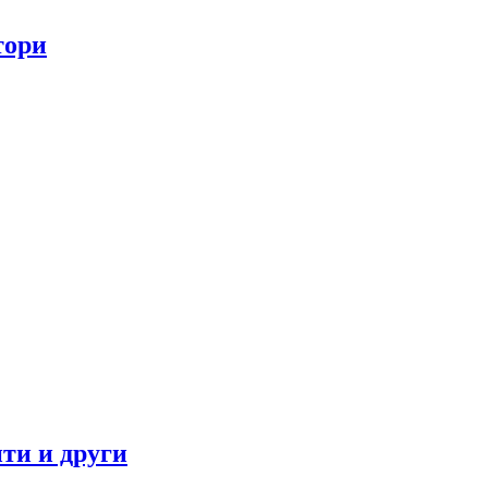
тори
ти и други