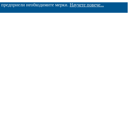
ме предприели необходимите мерки.
Научете повече...