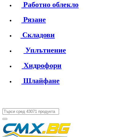
Работно облекло
Рязане
Складови
Уплътнение
Хидрофори
Шлайфане