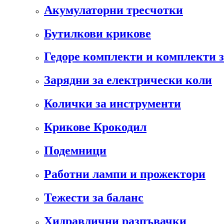
Акумулаторни тресчотки
Бутилкови крикове
Гедоре комплекти и комплекти 
Зарядни за електрически коли
Колички за инструменти
Крикове Крокодил
Подемници
Работни лампи и прожектори
Тежести за баланс
Хидравлични разпъвачки