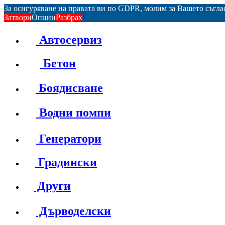
За осигуряване на правата ви по GDPR, молим за Вашето съгл
Затвори
Опции
Разбрах
Автосервиз
Бетон
Боядисване
Водни помпи
Генератори
Градински
Други
Дърводелски