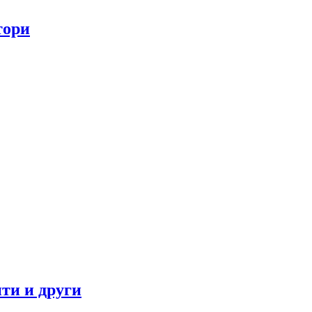
тори
ти и други