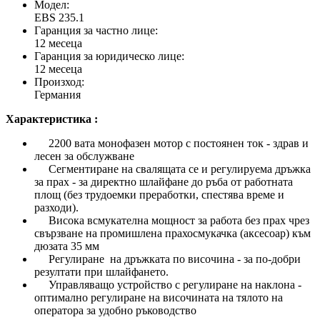
Модел:
EBS 235.1
Гаранция за частно лице:
12 месеца
Гаранция за юридическо лице:
12 месеца
Произход:
Германия
Характеристика :
2200 вата монофазен мотор с постоянен ток - здрав и
лесен за обслужване
Сегментиране на свалящата се и регулируема дръжка
за прах - за директно шлайфане до ръба от работната
площ (без трудоемки преработки, спестява време и
разходи).
Висока всмукателна мощност за работа без прах чрез
свързване на промишлена прахосмукачка (аксесоар) към
дюзата 35 мм
Регулиране на дръжката по височина - за по-добри
резултати при шлайфането.
Управляващо устройство с регулиране на наклона -
оптимално регулиране на височината на тялото на
оператора за удобно ръководство