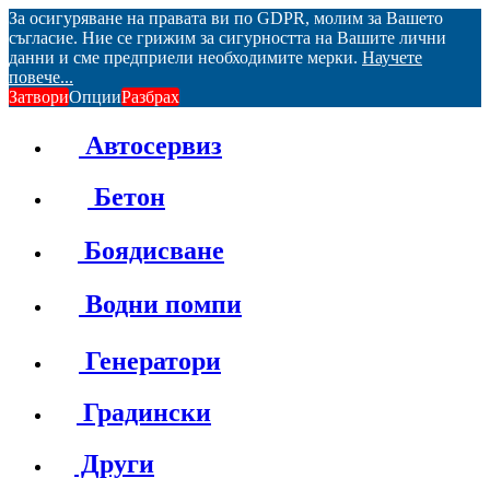
За осигуряване на правата ви по GDPR, молим за Вашето
съгласие. Ние се грижим за сигурността на Вашите лични
данни и сме предприели необходимите мерки.
Научете
повече...
Затвори
Опции
Разбрах
Автосервиз
Бетон
Боядисване
Водни помпи
Генератори
Градински
Други