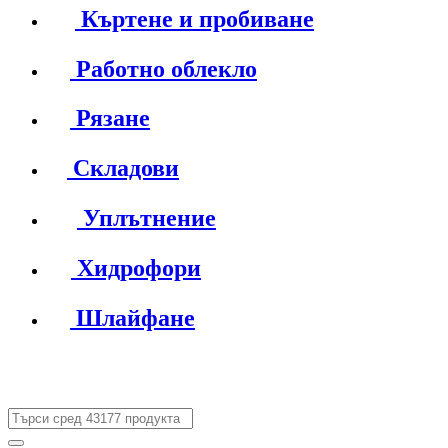
Къртене и пробиване
Работно облекло
Рязане
Складови
Уплътнение
Хидрофори
Шлайфане