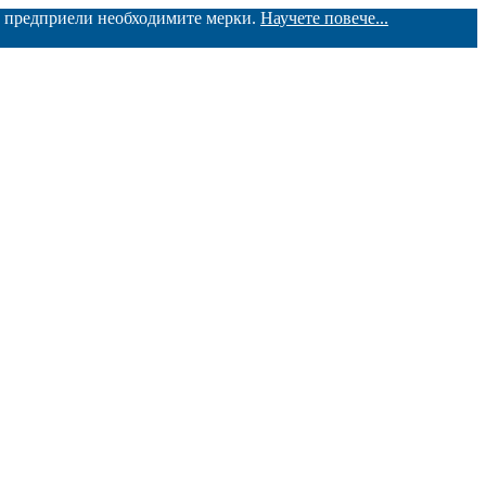
ме предприели необходимите мерки.
Научете повече...