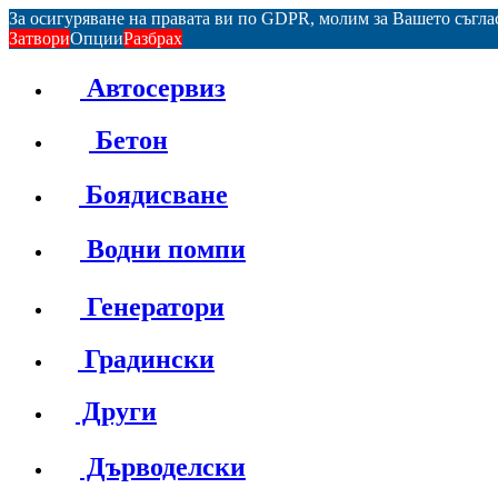
За осигуряване на правата ви по GDPR, молим за Вашето съгл
Затвори
Опции
Разбрах
Автосервиз
Бетон
Боядисване
Водни помпи
Генератори
Градински
Други
Дърводелски