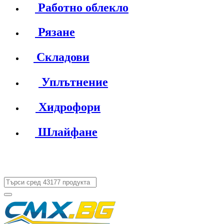
Работно облекло
Рязане
Складови
Уплътнение
Хидрофори
Шлайфане