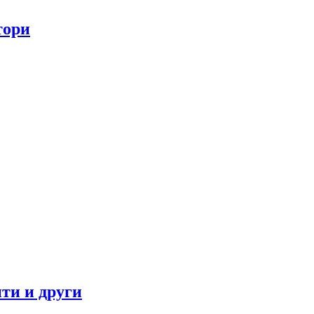
тори
ти и други