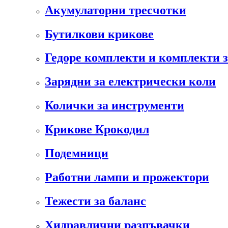
Акумулаторни тресчотки
Бутилкови крикове
Гедоре комплекти и комплекти 
Зарядни за електрически коли
Колички за инструменти
Крикове Крокодил
Подемници
Работни лампи и прожектори
Тежести за баланс
Хидравлични разпъвачки