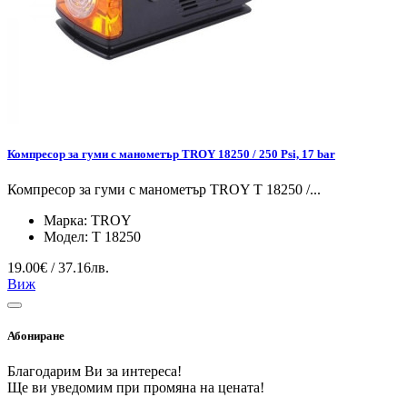
Компресор за гуми с манометър TROY 18250 / 250 Psi, 17 bar
Компресор за гуми с манометър TROY T 18250 /...
Марка:
TROY
Модел:
T 18250
19.00€ / 37.16лв.
Виж
Абониране
Благодарим Ви за интереса!
Ще ви уведомим при промяна на цената!