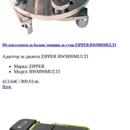
Мулти-адаптер за баланс машина за гуми ZIPPER RWM99MULTI
Адаптор за джанта ZIPPER RWM99MULTI
Марка:
ZIPPER
Модел:
RWM99MULTI
413.64€ / 809.01лв.
Виж