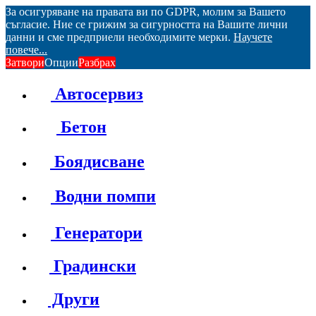
За осигуряване на правата ви по GDPR, молим за Вашето
съгласие. Ние се грижим за сигурността на Вашите лични
данни и сме предприели необходимите мерки.
Научете
повече...
Затвори
Опции
Разбрах
Автосервиз
Бетон
Боядисване
Водни помпи
Генератори
Градински
Други