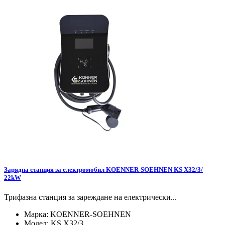
Зарядна станция за електромобил KOENNER-SOEHNEN KS X32/3/
22kW
Трифазна станция за зареждане на електрически...
Марка:
KOENNER-SOEHNEN
Модел:
KS X32/3