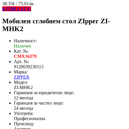
38.35€ / 75.01лв.
КУПИ СЕГА!
Мобилен сглобяем стол ZIpper ZI-
MHK2
Наличност:
Наличен
Кат. №:
CMX16379
Арт. №:
9120039230115
Марка:
ZIPPER
Модел:
ZI-MHK2
Гаранция за юридическо лице:
12 месеца
Гаранция за частно лице:
24 месеца
Употреба:
Професионална
Произход:
Австрия