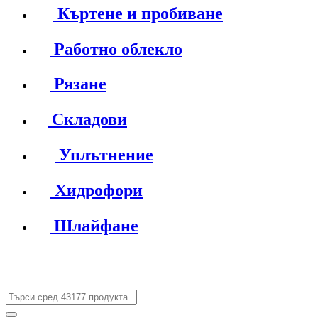
Къртене и пробиване
Работно облекло
Рязане
Складови
Уплътнение
Хидрофори
Шлайфане