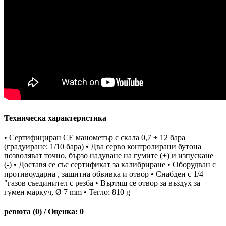
Техническа характеристика
• Сертифициран CE манометър с скала 0,7 ÷ 12 бара
(градуиране: 1/10 бара) • Два серво контролирани бутона
позволяват точно, бързо надуване на гумите (+) и изпускане
(-) • Доставя се със сертификат за калибриране • Оборудван с
противоударна , защитна обвивка и отвор • Снабден с 1/4
"газов съединител с резба • Въртящ се отвор за въздух за
гумен маркуч, Ø 7 mm • Тегло: 810 g
ревюта (0) / Оценка: 0