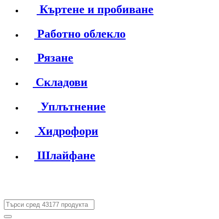
Къртене и пробиване
Работно облекло
Рязане
Складови
Уплътнение
Хидрофори
Шлайфане