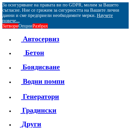
За осигуряване на правата ви по GDPR, молим за Вашето
съгласие. Ние се грижим за сигурността на Вашите лични
данни и сме предприели необходимите мерки.
Научете
повече...
Затвори
Опции
Разбрах
Автосервиз
Бетон
Боядисване
Водни помпи
Генератори
Градински
Други