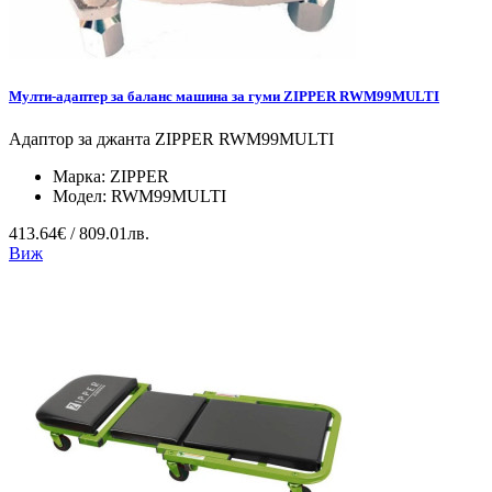
Мулти-адаптер за баланс машина за гуми ZIPPER RWM99MULTI
Адаптор за джанта ZIPPER RWM99MULTI
Марка:
ZIPPER
Модел:
RWM99MULTI
413.64€ / 809.01лв.
Виж