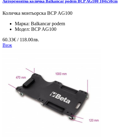
Авторемонтна количка Balkancar podem BCP АG100 104x50cm
Количка монтьорска BCP АG100
Марка:
Balkancar podem
Модел:
BCP АG100
60.33€ / 118.00лв.
Виж