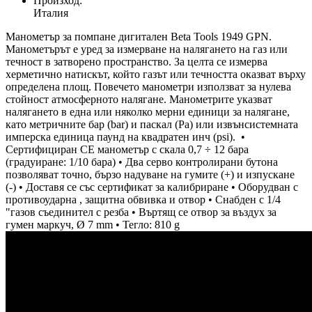
Произход:
Италия
Манометър за помпане дигитален Beta Tools 1949 GPN.
Манометърът е уред за измерване на налягането на газ или
течност в затворено пространство. За целта се измерва
херметично натискът, който газът или течността оказват върху
определена площ. Повечето манометри използват за нулева
стойност атмосферното налягане. Манометрите указват
налягането в една или няколко мерни единици за налягане,
като метричните бар (bar) и паскал (Pa) или извънсистемната
имперска единица паунд на квадратен инч (psi). •
Сертифициран CE манометър с скала 0,7 ÷ 12 бара
(градуиране: 1/10 бара) • Два серво контролирани бутона
позволяват точно, бързо надуване на гумите (+) и изпускане
(-) • Доставя се със сертификат за калибриране • Оборудван с
противоударна , защитна обвивка и отвор • Снабден с 1/4
"газов съединител с резба • Въртящ се отвор за въздух за
гумен маркуч, Ø 7 mm • Тегло: 810 g