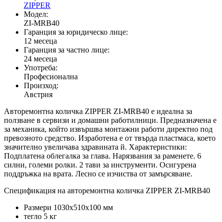
ZIPPER
Модел:
ZI-MRB40
Гаранция за юридическо лице:
12 месеца
Гаранция за частно лице:
24 месеца
Употреба:
Професионална
Произход:
Австрия
Авторемонтна количка ZIPPER ZI-MRB40 е идеална за
ползване в сервизи и домашни работилници. Предназначена е
за механика, който извършва монтажни работи директно под
превозното средство. Изработена е от твърда пластмаса, което
значително увеличава здравината й. Характеристики:
Подплатена облегалка за глава. Нарязвания за раменете. 6
силни, големи ролки. 2 тави за инструменти. Осигурена
поддръжка на врата. Лесно се изчиства от замърсяване.
Спецификация на авторемонтна количка ZIPPER ZI-MRB40
Размери 1030x510x100 мм
тегло 5 кг