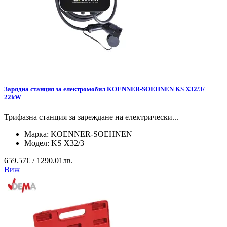
Зарядна станция за електромобил KOENNER-SOEHNEN KS X32/3/
22kW
Трифазна станция за зареждане на електрически...
Марка:
KOENNER-SOEHNEN
Модел:
KS X32/3
659.57€ / 1290.01лв.
Виж