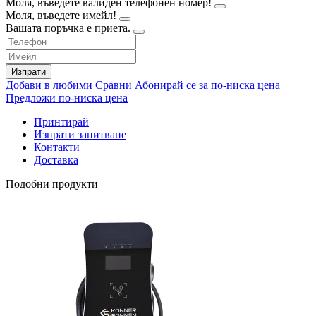
Моля, въведете валиден телефонен номер!
Моля, въведете имейл!
Вашата поръчка е приета.
Изпрати
Добави в любими
Сравни
Абонирай се за по-ниска цена
Предложи по-ниска цена
Принтирай
Изпрати запитване
Контакти
Доставка
Подобни продукти