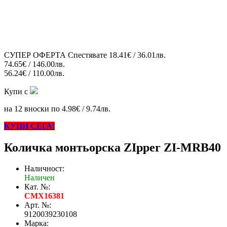
СУПЕР ОФЕРТА
Спестявате
18.41€ / 36.01лв.
74.65€ / 146.00лв.
56.24€ / 110.00лв.
Купи с
на 12 вноски по 4.98€ / 9.74лв.
КУПИ СЕГА!
Количка монтьорска ZIpper ZI-MRB40
Наличност:
Наличен
Кат. №:
CMX16381
Арт. №:
9120039230108
Марка: