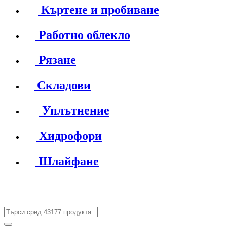
Къртене и пробиване
Работно облекло
Рязане
Складови
Уплътнение
Хидрофори
Шлайфане