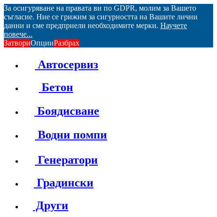
За осигуряване на правата ви по GDPR, молим за Вашето
съгласие. Ние се грижим за сигурността на Вашите лични
данни и сме предприели необходимите мерки.
Научете
повече...
Затвори
Опции
Разбрах
Автосервиз
Бетон
Боядисване
Водни помпи
Генератори
Градински
Други