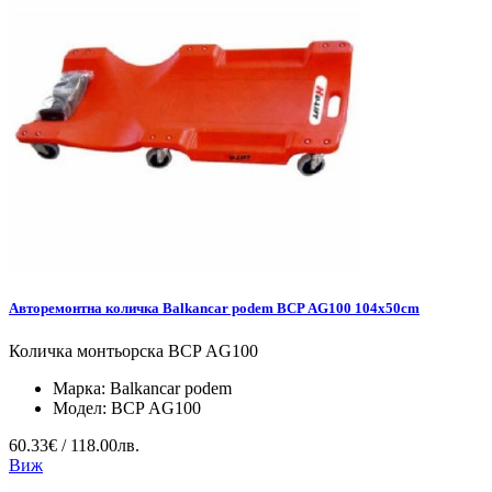
Авторемонтна количка Balkancar podem BCP АG100 104x50cm
Количка монтьорска BCP АG100
Марка:
Balkancar podem
Модел:
BCP АG100
60.33€ / 118.00лв.
Виж