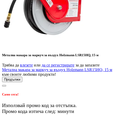
Метална макара за маркуч за въздух Holzmann LSR15HQ, 15 м
Трябва да
влезете
или
да се регистрирате
за да запазите
Метална макара за маркуч за въздух Holzmann LSR15HQ, 15 м
към своите любими продукти!
Продължи
Само сега!
Използвай промо код
за
отстъпка.
Промо кода изтича след:
минути