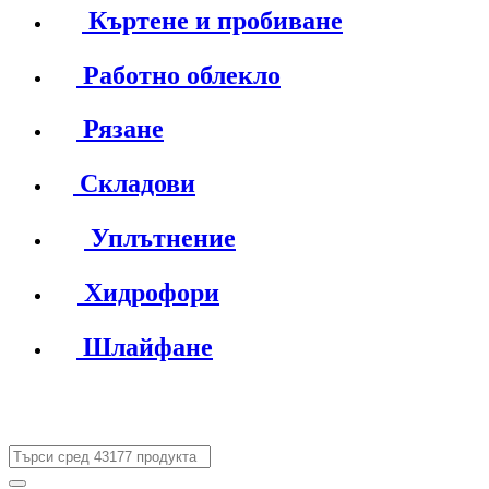
Къртене и пробиване
Работно облекло
Рязане
Складови
Уплътнение
Хидрофори
Шлайфане