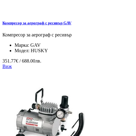
Компресор за аерограф с ресивър GAV
Компресор за аерограф с ресивър
Марка:
GAV
Модел:
HUSKY
351.77€ / 688.00лв.
Виж