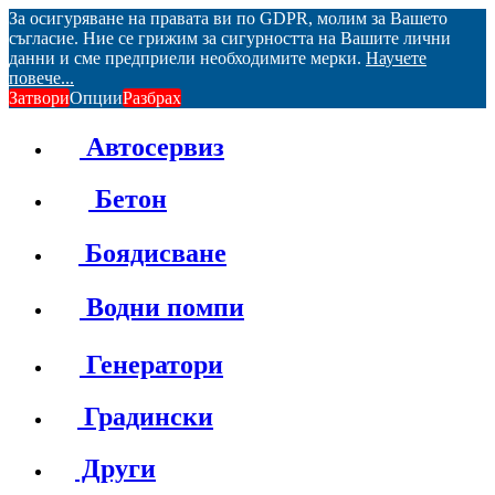
За осигуряване на правата ви по GDPR, молим за Вашето
съгласие. Ние се грижим за сигурността на Вашите лични
данни и сме предприели необходимите мерки.
Научете
повече...
Затвори
Опции
Разбрах
Автосервиз
Бетон
Боядисване
Водни помпи
Генератори
Градински
Други