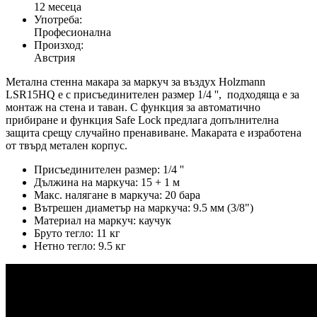
12 месеца
Употреба:
Професионална
Произход:
Австрия
Метална стенна макара за маркуч за въздух Holzmann
LSR15HQ e с присъединителен размер 1/4 '', подходяща е за
монтаж на стена и таван. С функция за автоматично
прибиране и функция Safe Lock предлага допълнителна
защита срещу случайно пренавиване. Макарата е изработена
от твърд метален корпус.
Присъединителен размер: 1/4 ''
Дължина на маркуча: 15 + 1 м
Макс. налягане в маркуча: 20 бара
Вътрешен диаметър на маркуча: 9.5 мм (3/8")
Материал на маркуч: каучук
Бруто тегло: 11 кг
Нетно тегло: 9.5 кг