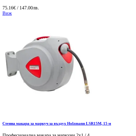
75.16€ / 147.00лв.
Виж
Стенна макара за маркуч за въздух Holzmann LSR15M, 15 м
Професионална макара за маркучи 2x1 / 4