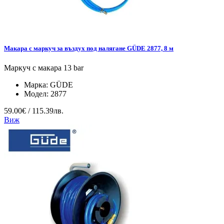
Макара с маркуч за въздух под налягане GÜDE 2877, 8 м
Маркуч с макара 13 bar
Марка:
GÜDE
Модел:
2877
59.00€ / 115.39лв.
Виж