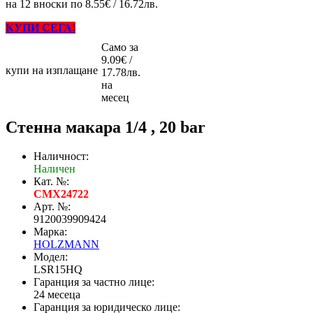
на 12 вноски по 8.55€ / 16.72лв.
КУПИ СЕГА!
Само за
9.09€ /
купи на изплащане
17.78лв.
на
месец
Стенна макара 1/4 , 20 bar
Наличност:
Наличен
Кат. №:
CMX24722
Арт. №:
9120039909424
Марка:
HOLZMANN
Модел:
LSR15HQ
Гаранция за частно лице:
24 месеца
Гаранция за юридическо лице: