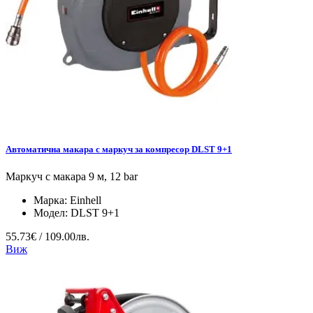
Автоматична макара с маркуч за компресор DLST 9+1
Маркуч с макара 9 м, 12 bar
Марка:
Einhell
Модел:
DLST 9+1
55.73€ / 109.00лв.
Виж