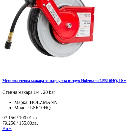
Метална стенна макара за маркуч за въздух Holzmann LSR10HQ, 10 м
Стенна макара 1/4 , 20 bar
Марка:
HOLZMANN
Модел:
LSR10HQ
97.15€ / 190.01лв.
79.25€ / 155.00лв.
Виж