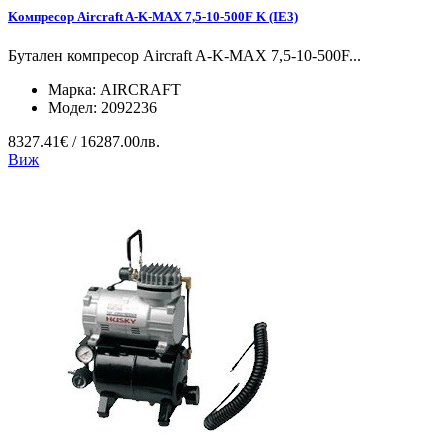
Koмпресор Aircraft A-K-MAX 7,5-10-500F K (IE3)
Бутален компресор Aircraft A-K-MAX 7,5-10-500F...
Марка:
AIRCRAFT
Модел:
2092236
8327.41€ / 16287.00лв.
Виж