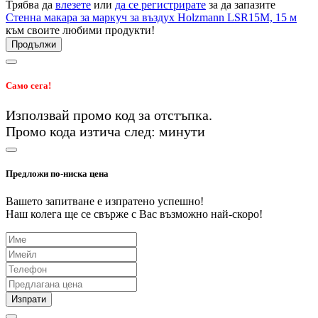
Трябва да
влезете
или
да се регистрирате
за да запазите
Стенна макара за маркуч за въздух Holzmann LSR15M, 15 м
към своите любими продукти!
Продължи
Само сега!
Използвай промо код
за
отстъпка.
Промо кода изтича след:
минути
Предложи по-ниска цена
Вашето запитване е изпратено успешно!
Наш колега ще се свърже с Вас възможно най-скоро!
Изпрати