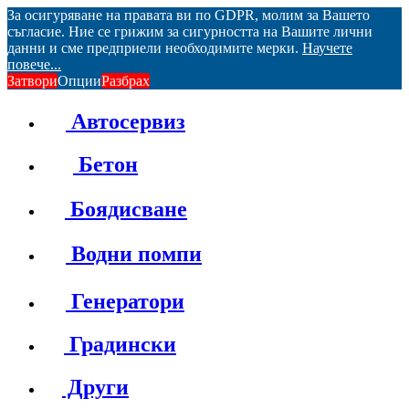
За осигуряване на правата ви по GDPR, молим за Вашето
съгласие. Ние се грижим за сигурността на Вашите лични
данни и сме предприели необходимите мерки.
Научете
повече...
Затвори
Опции
Разбрах
Автосервиз
Бетон
Боядисване
Водни помпи
Генератори
Градински
Други