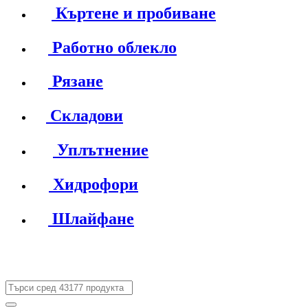
Къртене и пробиване
Работно облекло
Рязане
Складови
Уплътнение
Хидрофори
Шлайфане