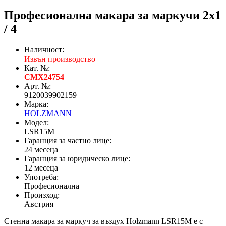
Професионална макара за маркучи 2x1
/ 4
Наличност:
Извън производство
Кат. №:
CMX24754
Арт. №:
9120039902159
Марка:
HOLZMANN
Модел:
LSR15M
Гаранция за частно лице:
24 месеца
Гаранция за юридическо лице:
12 месеца
Употреба:
Професионална
Произход:
Австрия
Стенна макара за маркуч за въздух Holzmann LSR15M e с