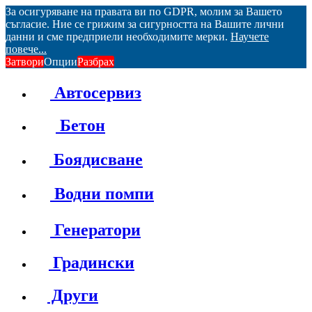
За осигуряване на правата ви по GDPR, молим за Вашето
съгласие. Ние се грижим за сигурността на Вашите лични
данни и сме предприели необходимите мерки.
Научете
повече...
Затвори
Опции
Разбрах
Автосервиз
Бетон
Боядисване
Водни помпи
Генератори
Градински
Други