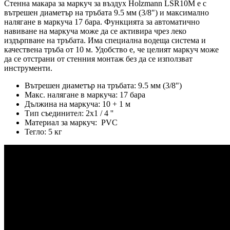
Стенна макара за маркуч за въздух Holzmann LSR10M е с
вътрешен диаметър на тръбата 9.5 мм (3/8") и максимално
налягане в маркуча 17 бара. Функцията за автоматично
навиване на маркуча може да се активира чрез леко
издърпване на тръбата. Има специална водеща система и
качествена тръба от 10 м. Удобство е, че целият маркуч може
да се отстрани от стенния монтаж без да се използват
инструменти.
Вътрешен диаметър на тръбата: 9.5 мм (3/8")
Макс. налягане в маркуча: 17 бара
Дължина на маркуча: 10 + 1 м
Тип съединител: 2x1 / 4 ''
Материал за маркуч: PVC
Тегло: 5 кг