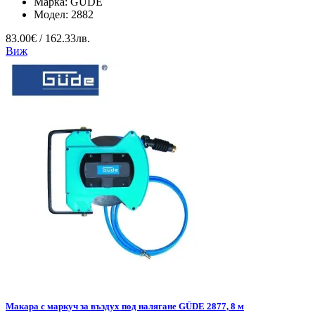
Марка:
GÜDE
Модел:
2882
83.00€ / 162.33лв.
Виж
Макара с маркуч за въздух под налягане GÜDE 2877, 8 м