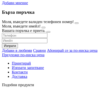
Добави мнение
Бърза поръчка
Моля, въведете валиден телефонен номер!
Моля, въведете имейл!
Вашата поръчка е приета.
Изпрати
Добави в любими
Сравни
Абонирай се за по-ниска цена
Предложи по-ниска цена
Принтирай
Изпрати запитване
Контакти
Доставка
Подобни продукти