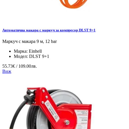
Автоматична макара с маркуч за компресор DLST 9+1
Маркуч с макара 9 м, 12 bar
Марка:
Einhell
Модел:
DLST 9+1
55.73€ / 109.00лв.
Виж