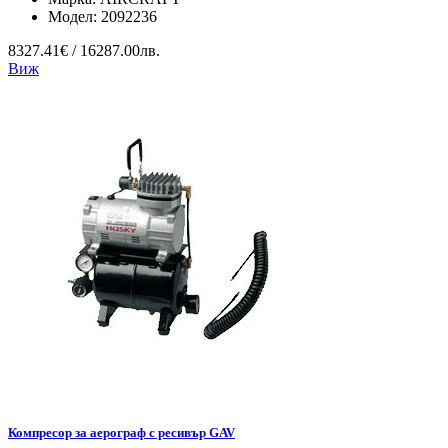
Модел:
2092236
8327.41€ / 16287.00лв.
Виж
Компресор за аерограф с ресивър GAV