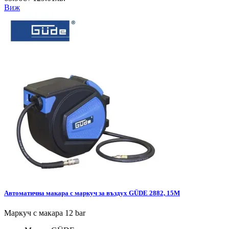
Виж
Автоматична макара с маркуч за въздух GÜDE 2882, 15М
Маркуч с макара 12 bar