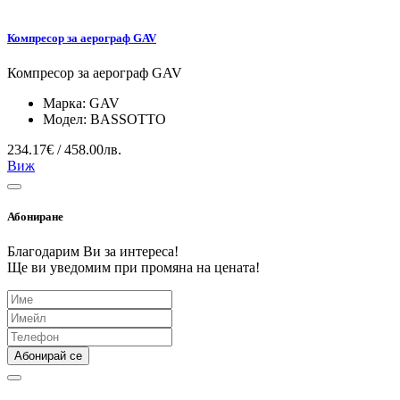
Компресор за аерограф GAV
Компресор за аерограф GAV
Марка:
GAV
Модел:
BASSOTTO
234.17€ / 458.00лв.
Виж
Абониране
Благодарим Ви за интереса!
Ще ви уведомим при промяна на цената!
Абонирай се