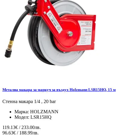
Метална макара за маркуч за въздух Holzmann LSR15HQ, 15 м
Стенна макара 1/4 , 20 bar
Марка:
HOLZMANN
Модел:
LSR15HQ
119.13€ / 233.00лв.
96.63€ / 188.99лв.