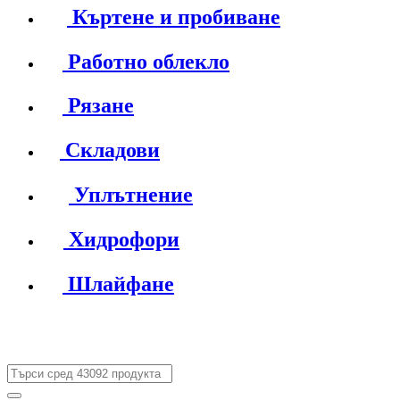
Къртене и пробиване
Работно облекло
Рязане
Складови
Уплътнение
Хидрофори
Шлайфане