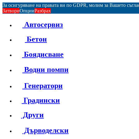
За осигуряване на правата ви по GDPR, молим за Вашето съгл
Затвори
Опции
Разбрах
Автосервиз
Бетон
Боядисване
Водни помпи
Генератори
Градински
Други
Дърводелски