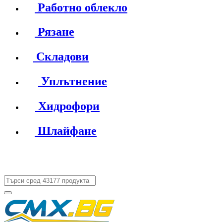
Работно облекло
Рязане
Складови
Уплътнение
Хидрофори
Шлайфане