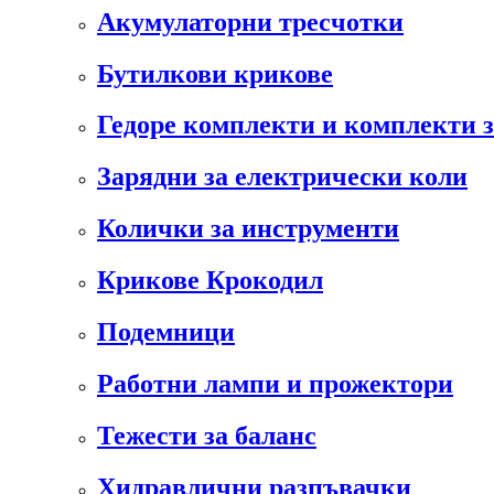
Акумулаторни тресчотки
Бутилкови крикове
Гедоре комплекти и комплекти 
Зарядни за електрически коли
Колички за инструменти
Крикове Крокодил
Подемници
Работни лампи и прожектори
Тежести за баланс
Хидравлични разпъвачки