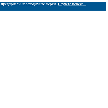
ме предприели необходимите мерки.
Научете повече...