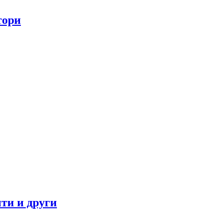
тори
ти и други