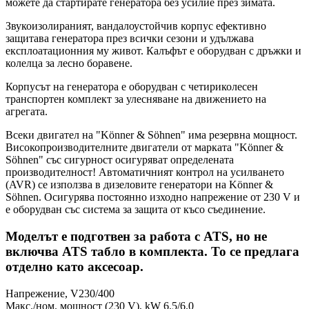
можете да стартирате генератора без усилие през зимата.
Звукоизолираният, вандалоустойчив корпус ефективно
защитава генератора през всички сезони и удължава
експлоатационния му живот. Калъфът е оборудван с дръжки и
колелца за лесно боравене.
Корпусът на генератора е оборудван с четириколесен
транспортен комплект за улесняване на движението на
агрегата.
Всеки двигател на "Könner & Söhnen" има резервна мощност.
Високопроизводителните двигатели от марката "Könner &
Söhnen" със сигурност осигуряват определената
производителност! Автоматичният контрол на усилването
(AVR) се използва в дизеловите генератори на Könner &
Söhnen. Осигурява постоянно изходно напрежение от 230 V и
е оборудван със система за защита от късо съединение.
Моделът е подготвен за работа с ATS, но не
включва ATS табло в комплекта. То се предлага
отделно като аксесоар.
Напрежение, V230/400
Макс./ном. мощност (230 V), kW 6.5/6.0