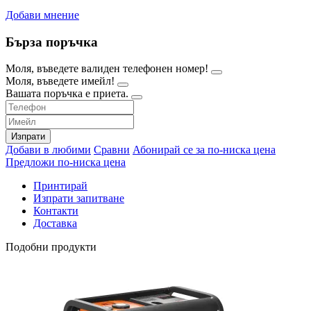
Добави мнение
Бърза поръчка
Моля, въведете валиден телефонен номер!
Моля, въведете имейл!
Вашата поръчка е приета.
Изпрати
Добави в любими
Сравни
Абонирай се за по-ниска цена
Предложи по-ниска цена
Принтирай
Изпрати запитване
Контакти
Доставка
Подобни продукти