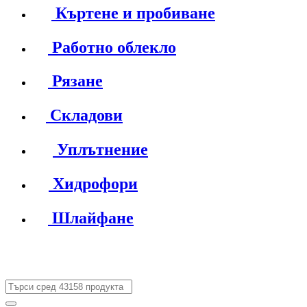
Къртене и пробиване
Работно облекло
Рязане
Складови
Уплътнение
Хидрофори
Шлайфане