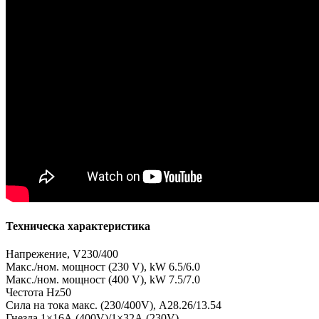
Техническа характеристика
Напрежение, V230/400
Макс./ном. мощност (230 V), kW 6.5/6.0
Макс./ном. мощност (400 V), kW 7.5/7.0
Честота Hz50
Сила на тока макс. (230/400V), A28.26/13.54
Гнезда 1×16А (400V)/1×32А (230V)