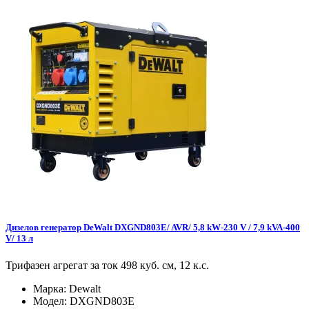
Дизелов генератор DeWalt DXGND803E/ AVR/ 5,8 kW-230 V / 7,9 kVA-400
V/ 13 л
Трифазен агрегат за ток 498 куб. см, 12 к.с.
Марка:
Dewalt
Модел:
DXGND803E