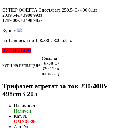
СУПЕР ОФЕРТА
Спестявате
250.54€ / 490.01лв.
2039.54€ / 3988.99лв.
1789.00€ / 3498.98лв.
Купи с
на 12 вноски по 158.33€ / 309.67лв.
КУПИ СЕГА!
Само за
168.30€ /
купи на изплащане
329.17лв.
на месец
Трифазен агрегат за ток 230/400V
498cm3 20л
Наличност:
Наличен
Кат. №:
CMX36306
Арт. №: