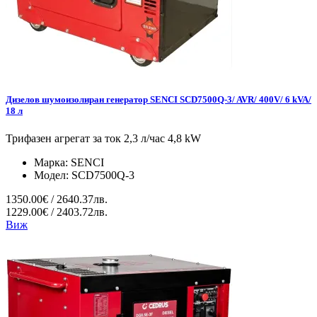
Дизелов шумоизолиран генератор SENCI SCD7500Q-3/ AVR/ 400V/ 6 kVA/
18 л
Трифазен агрегат за ток 2,3 л/час 4,8 kW
Марка:
SENCI
Модел:
SCD7500Q-3
1350.00€ / 2640.37лв.
1229.00€ / 2403.72лв.
Виж