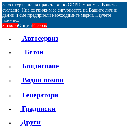
За осигуряване на правата ви по GDPR, молим за Вашето
съгласие. Ние се грижим за сигурността на Вашите лични
данни и сме предприели необходимите мерки.
Научете
повече...
Затвори
Опции
Разбрах
Автосервиз
Бетон
Боядисване
Водни помпи
Генератори
Градински
Други