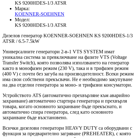
KS 9200HDES-1/3 ATSR
Марка:
KOENNER-SOEHNEN
Модел:
KS 9200HDES-1/3 ATSR
Дизелов генератор KOENNER-SOEHNEN KS 9200HDES-1/3
ATSR / 6.5-7.5kW
Универсалните генератори 2-в-1 VTS SYSTEM имат
уникална система за превключване на фазите VTS (Voltage
Transfer Switch), която позволява използването на генератор
както в монофазен режим (230 V), така и в трифазен режим
(400 V) с почти без загуба на производителност. Всеки режим
има свои собствени прекъсвачи. Не е необходимо закупуване
на два отделни генератора за моно- и трифазни консуматори.
Устройството ATS (автоматично прехвърляне към аварийно
захранване) автоматично стартира генератора и прехвърля
товара, когато основното захранване бъде прекъснато, и
автоматично спира генератора, след като основното
захранване бъде възстановено.
Всички дизелови генератори HEAVY DUTY са оборудвани с
функция за предварително загряване (PREHEATER), с която