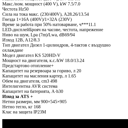
Макс./ном. мощност (400 V), kW 7.5/7.0
Честота Hz50
Сила на тока макс. (230/400V), A28.26/13.54
Гнезда 1×16А (400V)/1×32А (230V)
Време за работа при 50% натоварване, ч***11.1
LED-дисплейБрояч на часове, честота, напрежение
Ниво на шум, Lpa (7m)/Lwa, dB69/94
Изход 12B, A12/8.3
Тип двигател Дизел 1-цилиндров, 4-тактов с въздушно
охлаждане
Модел двигател KS 520HD-V
Мощност на двигателя, к.с./kW 18.0/13.24
Предстартово отопление+
Капацитет на резервоара за гориво, л 20
Капацитет на масления картер, л 1.65
Обем на двигателя, cm3 498
Интелигентна AVR система
Капацитет на батерията, A·h30
Изход за ATS +
Нетни размери, мм 900×545×905
Нетно тегло, кг 168
Клас на защита IP23M