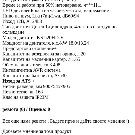
Време за работа при 50% натоварване, ч***11.1
LED-дисплейБрояч на часове, честота, напрежение
Ниво на шум, Lpa (7m)/Lwa, dB69/94
Изход 12B, A12/8.3
Тип двигател Дизел 1-цилиндров, 4-тактов с въздушно
охлаждане
Модел двигател KS 520HD-V
Мощност на двигателя, к.с./kW 18.0/13.24
Предстартово отопление+
Капацитет на резервоара за гориво, л 20
Капацитет на масления картер, л 1.65
Обем на двигателя, cm3 498
Интелигентна AVR система
Капацитет на батерията, A·h30
Изход за ATS +
Нетни размери, мм 900×545×905
Нетно тегло, кг 168
Клас на защита IP23M
ревюта (0) / Оценка: 0
Все още няма ревюта.. Бъдете пръв и дайте своето менение :)
Добавете мнение за този продукт