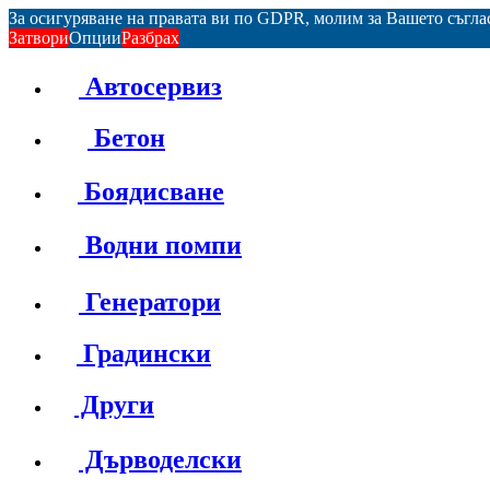
За осигуряване на правата ви по GDPR, молим за Вашето съгл
Затвори
Опции
Разбрах
Автосервиз
Бетон
Боядисване
Водни помпи
Генератори
Градински
Други
Дърводелски