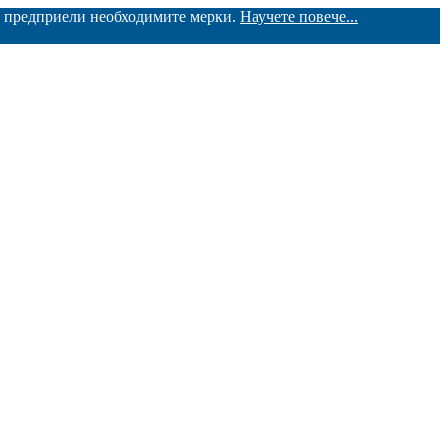
ме предприели необходимите мерки.
Научете повече...