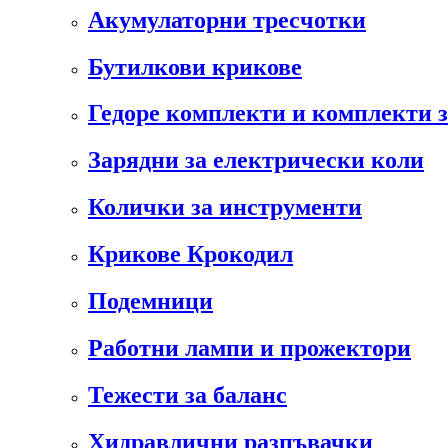
Акумулаторни тресчотки
Бутилкови крикове
Гедоре комплекти и комплекти 
Зарядни за електрически коли
Колички за инструменти
Крикове Крокодил
Подемници
Работни лампи и прожектори
Тежести за баланс
Хидравлични разпъвачки