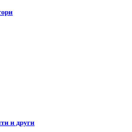
тори
ти и други