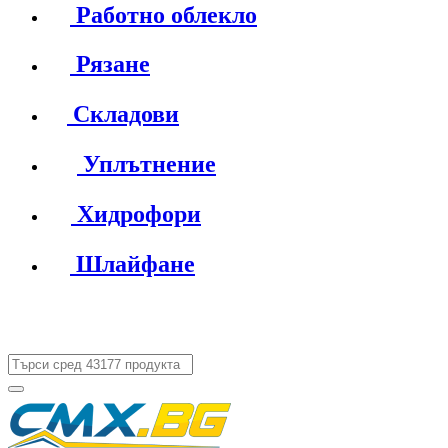
Работно облекло
Рязане
Складови
Уплътнение
Хидрофори
Шлайфане