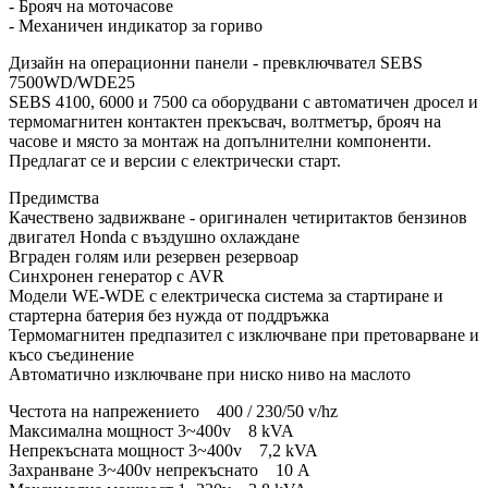
- Брояч на моточасове
- Механичен индикатор за гориво
Дизайн на операционни панели - превключвател SEBS
7500WD/WDE25
SEBS 4100, 6000 и 7500 са оборудвани с автоматичен дросел и
термомагнитен контактен прекъсвач, волтметър, брояч на
часове и място за монтаж на допълнителни компоненти.
Предлагат се и версии с електрически старт.
Предимства
Качествено задвижване - оригинален четиритактов бензинов
двигател Honda с въздушно охлаждане
Вграден голям или резервен резервоар
Синхронен генератор с AVR
Модели WE-WDE с електрическа система за стартиране и
стартерна батерия без нужда от поддръжка
Термомагнитен предпазител с изключване при претоварване и
късо съединение
Автоматично изключване при ниско ниво на маслото
Честота на напрежението 400 / 230/50 v/hz
Максимална мощност 3~400v 8 kVA
Непрекъсната мощност 3~400v 7,2 kVA
Захранване 3~400v непрекъснато 10 A