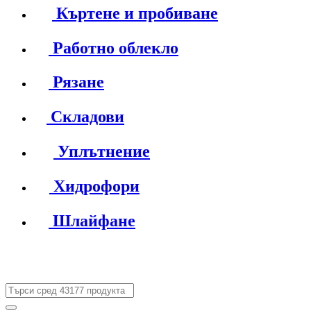
Къртене и пробиване
Работно облекло
Рязане
Складови
Уплътнение
Хидрофори
Шлайфане