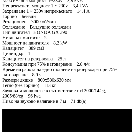
Максимална мощност 1~230v 3,8 kVA
Непрекъсната мощност 1 ~ 230v 3,4 kVA
Захранване 1 ~ 230v непрекъснато 14,4 A
Гориво Бензин
Ротационен 3000 об/мин
Охлаждане Въздушно охлаждан
Тип двигател HONDA GX 390
Ниво на емисиите 5
Мощност на двигателя 8,2 kW
Капацитет 389 см3
Цилиндър 1
Капацитет на резервоара 25 л
Консумация при 75% натоварване 2,8 л/ч
Време на работа на едно пълнене на резервоара при 75%
натоварване 8,9 ч.
Размери дхшхв 800x580x630 мм
Тегло (без гориво) 113 кг
Звуковата мощност е в съответствие с rl 2000/14/eg,
2005/88/eg 96 lwa
Ниво на звуково налягане в 7 м 71 db(a)