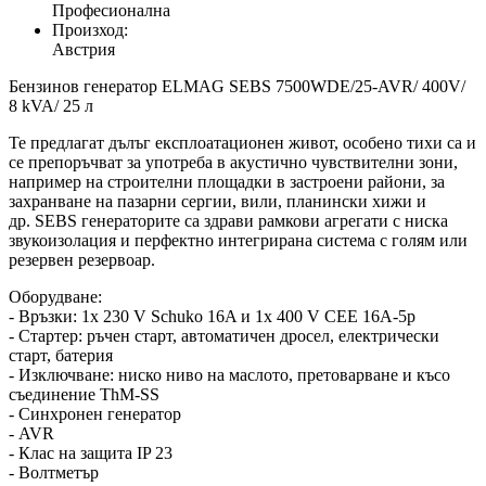
Професионална
Произход:
Австрия
Бензинов генератор ELMAG SEBS 7500WDE/25-AVR/ 400V/
8 kVA/ 25 л
Те предлагат дълъг експлоатационен живот, особено тихи са и
се препоръчват за употреба в акустично чувствителни зони,
например на строителни площадки в застроени райони, за
захранване на пазарни сергии, вили, планински хижи и
др. SEBS генераторите са здрави рамкови агрегати с ниска
звукоизолация и перфектно интегрирана система с голям или
резервен резервоар.
Оборудване:
- Връзки: 1x 230 V Schuko 16A и 1x 400 V CEE 16A-5p
- Стартер: ръчен старт, автоматичен дросел, електрически
старт, батерия
- Изключване: ниско ниво на маслото, претоварване и късо
съединение ThM-SS
- Синхронен генератор
- AVR
- Клас на защита IP 23
- Волтметър