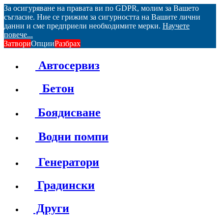
За осигуряване на правата ви по GDPR, молим за Вашето
съгласие. Ние се грижим за сигурността на Вашите лични
данни и сме предприели необходимите мерки.
Научете
повече...
Затвори
Опции
Разбрах
Автосервиз
Бетон
Боядисване
Водни помпи
Генератори
Градински
Други