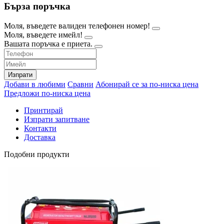
Бърза поръчка
Моля, въведете валиден телефонен номер!
Моля, въведете имейл!
Вашата поръчка е приета.
Изпрати
Добави в любими
Сравни
Абонирай се за по-ниска цена
Предложи по-ниска цена
Принтирай
Изпрати запитване
Контакти
Доставка
Подобни продукти