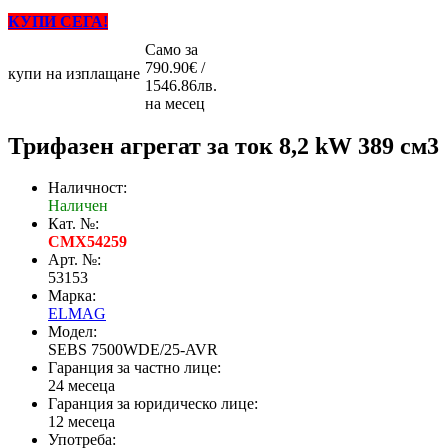
КУПИ СЕГА!
Само за
790.90€ /
купи на изплащане
1546.86лв.
на месец
Трифазен агрегат за ток 8,2 kW 389 см3
Наличност:
Наличен
Кат. №:
CMX54259
Арт. №:
53153
Марка:
ELMAG
Модел:
SEBS 7500WDE/25-AVR
Гаранция за частно лице:
24 месеца
Гаранция за юридическо лице:
12 месеца
Употреба: