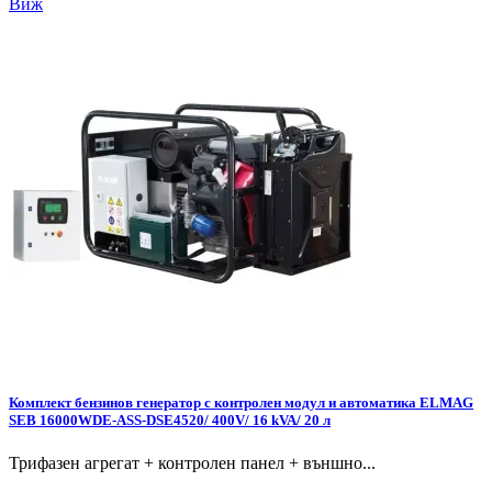
Виж
Комплект бензинов генератор с контролен модул и автоматика ELMAG
SEB 16000WDE-ASS-DSE4520/ 400V/ 16 kVA/ 20 л
Трифазен агрегат + контролен панел + външно...