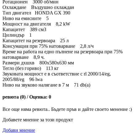
Ротационен 3000 об/мин
Охлаждане Въздушно охлаждан
Тип двигател HONDA GX 390
Ниво на емисиите 5
Мощност на двигателя 8,2 kW
Капацитет 389 см3
Цилиндър 1
Капацитет на резервоара 25 л
Консумация при 75% натоварване 2,8 л/ч
Време на работа на едно пълнене на резервоара при 75%
натоварване 8,9 ч.
Размери дхшхв 800x580x630 мм
Тегло (без гориво) 113 кг
Звуковата мощност е в съответствие с rl 2000/14/eg,
2005/88/eg 96 lwa
Ниво на звуково налягане в 7 м 71 db(a)
ревюта (0) / Оценка: 0
Все още няма ревюта.. Бъдете пръв и дайте своето менение :)
Добавете мнение за този продукт
Добави мнение