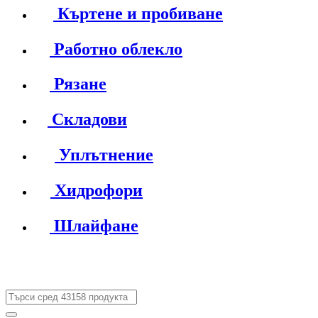
Къртене и пробиване
Работно облекло
Рязане
Складови
Уплътнение
Хидрофори
Шлайфане