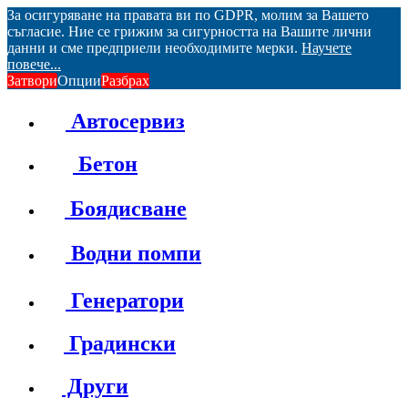
За осигуряване на правата ви по GDPR, молим за Вашето
съгласие. Ние се грижим за сигурността на Вашите лични
данни и сме предприели необходимите мерки.
Научете
повече...
Затвори
Опции
Разбрах
Автосервиз
Бетон
Боядисване
Водни помпи
Генератори
Градински
Други