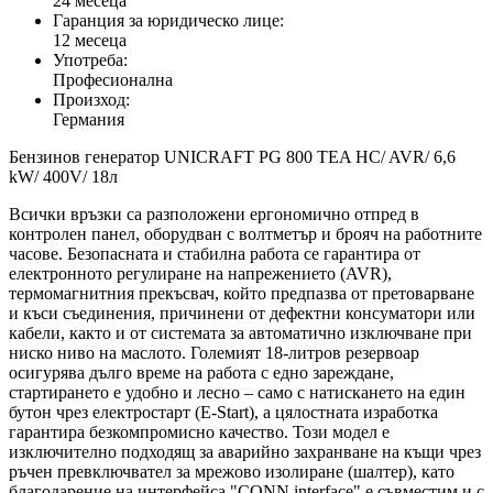
24 месеца
Гаранция за юридическо лице:
12 месеца
Употреба:
Професионална
Произход:
Германия
Бензинов генератор UNICRAFT PG 800 TEA HC/ AVR/ 6,6
kW/ 400V/ 18л
Всички връзки са разположени ергономично отпред в
контролен панел, оборудван с волтметър и брояч на работните
часове. Безопасната и стабилна работа се гарантира от
електронното регулиране на напрежението (AVR),
термомагнитния прекъсвач, който предпазва от претоварване
и къси съединения, причинени от дефектни консуматори или
кабели, както и от системата за автоматично изключване при
ниско ниво на маслото. Големият 18-литров резервоар
осигурява дълго време на работа с едно зареждане,
стартирането е удобно и лесно – само с натискането на един
бутон чрез електростарт (E-Start), а цялостната изработка
гарантира безкомпромисно качество. Този модел е
изключително подходящ за аварийно захранване на къщи чрез
ръчен превключвател за мрежово изолиране (шалтер), като
благодарение на интерфейса "CONN interface" е съвместим и с