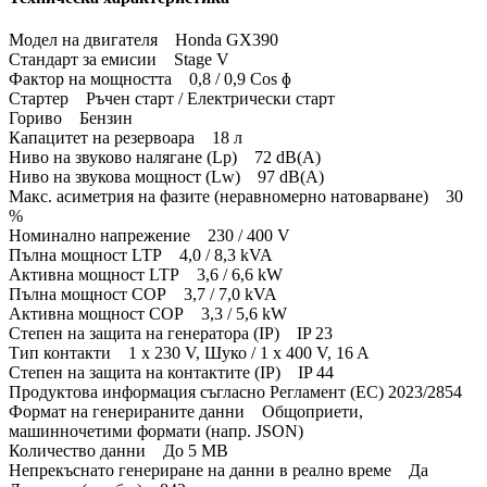
Модел на двигателя Honda GX390
Стандарт за емисии Stage V
Фактор на мощността 0,8 / 0,9 Cos ɸ
Стартер Ръчен старт / Електрически старт
Гориво Бензин
Капацитет на резервоара 18 л
Ниво на звуково налягане (Lp) 72 dB(A)
Ниво на звукова мощност (Lw) 97 dB(A)
Макс. асиметрия на фазите (неравномерно натоварване) 30
%
Номинално напрежение 230 / 400 V
Пълна мощност LTP 4,0 / 8,3 kVA
Активна мощност LTP 3,6 / 6,6 kW
Пълна мощност COP 3,7 / 7,0 kVA
Активна мощност COP 3,3 / 5,6 kW
Степен на защита на генератора (IP) IP 23
Тип контакти 1 x 230 V, Шуко / 1 x 400 V, 16 A
Степен на защита на контактите (IP) IP 44
Продуктова информация съгласно Регламент (ЕС) 2023/2854
Формат на генерираните данни Общоприети,
машинночетими формати (напр. JSON)
Количество данни До 5 MB
Непрекъснато генериране на данни в реално време Да