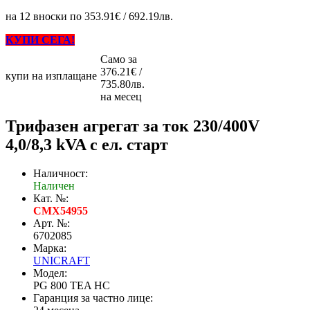
на 12 вноски по 353.91€ / 692.19лв.
КУПИ СЕГА!
Само за
376.21€ /
купи на изплащане
735.80лв.
на месец
Трифазен агрегат за ток 230/400V
4,0/8,3 kVA с ел. старт
Наличност:
Наличен
Кат. №:
CMX54955
Арт. №:
6702085
Марка:
UNICRAFT
Модел:
PG 800 TEA HC
Гаранция за частно лице: