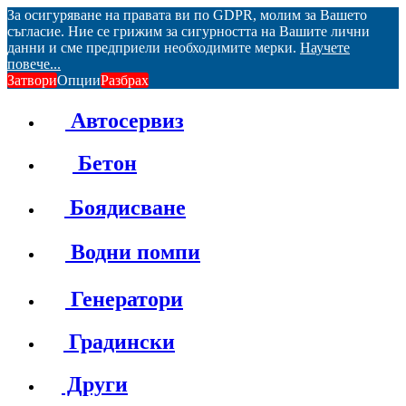
За осигуряване на правата ви по GDPR, молим за Вашето
съгласие. Ние се грижим за сигурността на Вашите лични
данни и сме предприели необходимите мерки.
Научете
повече...
Затвори
Опции
Разбрах
Автосервиз
Бетон
Боядисване
Водни помпи
Генератори
Градински
Други