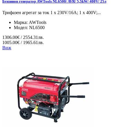
Бензинов генератор AWTools NL6500/ AVR/ 5,5kW/ 400V/ 25л
Трифазен агрегат за ток 1 x 230V/16A; 1 x 400V;...
Марка:
AWTools
Модел:
NL6500
1306.00€ / 2554.31лв.
1005.00€ / 1965.61лв.
Виж