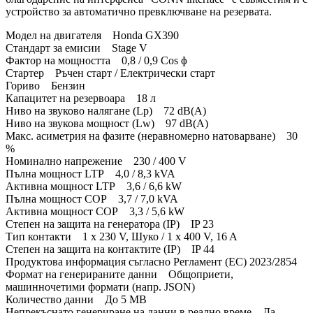
устройство за автоматично превключване на резервата.
Модел на двигателя Honda GX390
Стандарт за емисии Stage V
Фактор на мощността 0,8 / 0,9 Cos ɸ
Стартер Ръчен старт / Електрически старт
Гориво Бензин
Капацитет на резервоара 18 л
Ниво на звуково налягане (Lp) 72 dB(A)
Ниво на звукова мощност (Lw) 97 dB(A)
Макс. асиметрия на фазите (неравномерно натоварване) 30
%
Номинално напрежение 230 / 400 V
Пълна мощност LTP 4,0 / 8,3 kVA
Активна мощност LTP 3,6 / 6,6 kW
Пълна мощност COP 3,7 / 7,0 kVA
Активна мощност COP 3,3 / 5,6 kW
Степен на защита на генератора (IP) IP 23
Тип контакти 1 x 230 V, Шуко / 1 x 400 V, 16 A
Степен на защита на контактите (IP) IP 44
Продуктова информация съгласно Регламент (ЕС) 2023/2854
Формат на генерираните данни Общоприети,
машинночетими формати (напр. JSON)
Количество данни До 5 MB
Непрекъснато генериране на данни в реално време Да