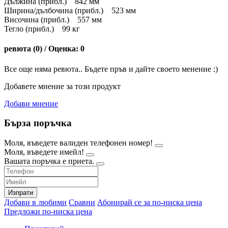
Дължина (прибл.) 842 мм
Ширина/дълбочина (прибл.) 523 мм
Височина (прибл.) 557 мм
Тегло (прибл.) 99 кг
ревюта (0) / Оценка: 0
Все още няма ревюта.. Бъдете пръв и дайте своето менение :)
Добавете мнение за този продукт
Добави мнение
Бърза поръчка
Моля, въведете валиден телефонен номер!
Моля, въведете имейл!
Вашата поръчка е приета.
Изпрати
Добави в любими
Сравни
Абонирай се за по-ниска цена
Предложи по-ниска цена