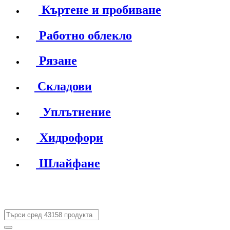
Къртене и пробиване
Работно облекло
Рязане
Складови
Уплътнение
Хидрофори
Шлайфане