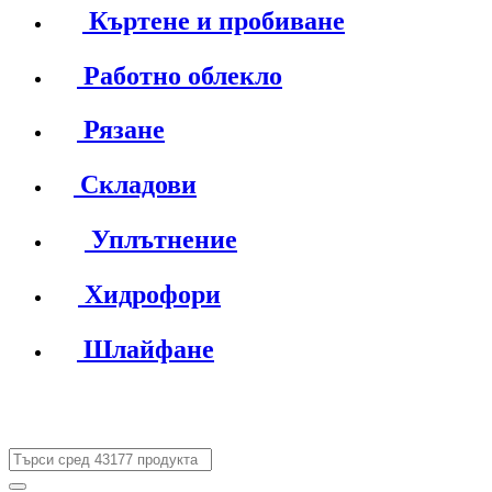
Къртене и пробиване
Работно облекло
Рязане
Складови
Уплътнение
Хидрофори
Шлайфане