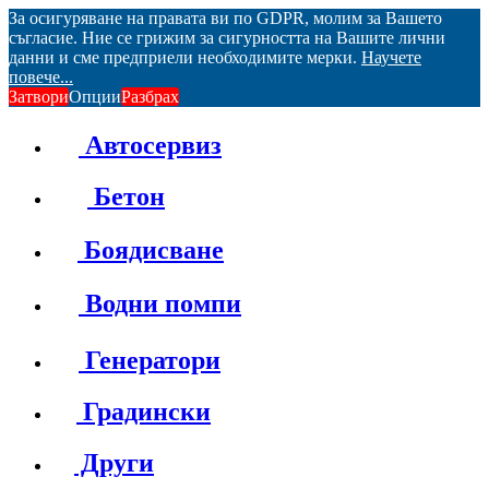
За осигуряване на правата ви по GDPR, молим за Вашето
съгласие. Ние се грижим за сигурността на Вашите лични
данни и сме предприели необходимите мерки.
Научете
повече...
Затвори
Опции
Разбрах
Автосервиз
Бетон
Боядисване
Водни помпи
Генератори
Градински
Други