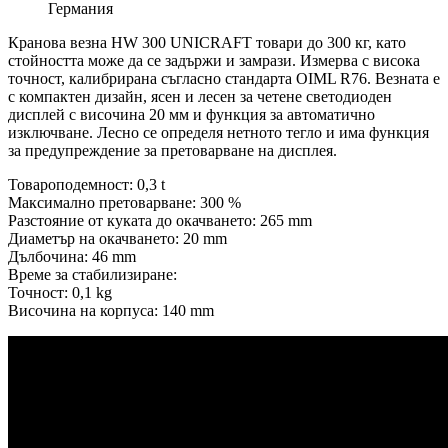
Германия
Кранова везна HW 300 UNICRAFT товари до 300 кг, като
стойността може да се задържи и замрази. Измерва с висока
точност, калибрирана съгласно стандарта OIML R76. Везната е
с компактен дизайн, ясен и лесен за четене светодиоден
дисплей с височина 20 мм и функция за автоматично
изключване. Лесно се определя нетното тегло и има функция
за предупреждение за претоварване на дисплея.
Товароподемност: 0,3 t
Максимално претоварване: 300 %
Разстояние от куката до окачването: 265 mm
Диаметър на окачването: 20 mm
Дълбочина: 46 mm
Време за стабилизиране:
Точност: 0,1 kg
Височина на корпуса: 140 mm