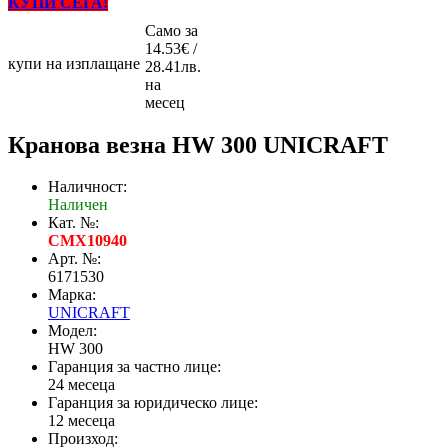
КУПИ СЕГА!
Само за
14.53€ /
купи на изплащане
28.41лв.
на
месец
Кранова везна HW 300 UNICRAFT
Наличност:
Наличен
Кат. №:
CMX10940
Арт. №:
6171530
Марка:
UNICRAFT
Модел:
HW 300
Гаранция за частно лице:
24 месеца
Гаранция за юридическо лице:
12 месеца
Произход: