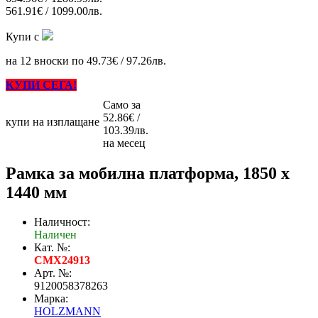
561.91€ / 1099.00лв.
Купи с
на 12 вноски по 49.73€ / 97.26лв.
КУПИ СЕГА!
Само за
52.86€ /
купи на изплащане
103.39лв.
на месец
Рамка за мобилна платформа, 1850 х
1440 мм
Наличност:
Наличен
Кат. №:
CMX24913
Арт. №:
9120058378263
Марка:
HOLZMANN