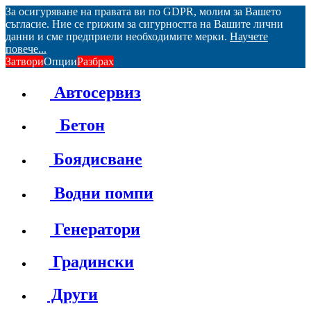
За осигуряване на правата ви по GDPR, молим за Вашето
съгласие. Ние се грижим за сигурността на Вашите лични
данни и сме предприели необходимите мерки.
Научете
повече...
Затвори
Опции
Разбрах
Автосервиз
Бетон
Боядисване
Водни помпи
Генератори
Градински
Други