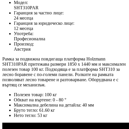
Модел:
SHT310PAR
Гаранция за частно лице:
24 месеца
Гаранция за юридическо лице:
12 месеца
Употреба:
Професионална
Произход:
Австрия
Рамка за подвижна повдигаща платформа Holzmann
SHT310PAR притежава размери 1850 х 1440 мм и максимален
полезен товар 100 кг. Подходяща е за платформа SHT310 за
лесно боравене с по-големи панели. Ролките на рамката
позволяват лесно товарене и разтоварване. Оборудвана е с
въртящ се механизъм.
Полезен товар: 100 кг
Обхват на въртене: 0 - 80 °
Максимална дебелина на детайла: 40 мм
Бруто тегло: 61.60 кг
Нето тегло: 53 кг