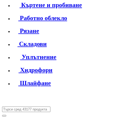
Къртене и пробиване
Работно облекло
Рязане
Складови
Уплътнение
Хидрофори
Шлайфане