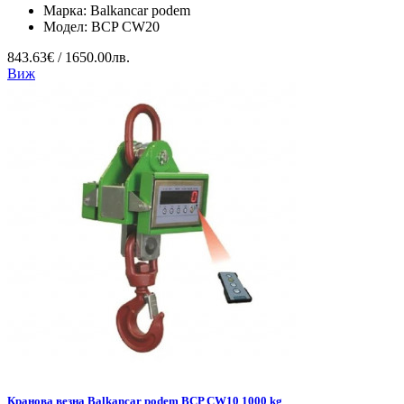
Марка:
Balkancar podem
Модел:
BCP CW20
843.63€ / 1650.00лв.
Виж
Кранова везна Balkancar podem BCP CW10 1000 kg