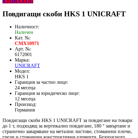
КУПИ СЕГА!
Повдигащи скоби HKS 1 UNICRAFT
Наличност:
Наличен
Кат. №:
CMX10971
Арт. №:
6172001
Марка:
UNICRAFT
Модел:
HKS 1
Гаранция за частно лице:
24 месеца
Гаранция за юридическо лице:
12 месеца
Произход:
Германия
Повдигащи скоби HKS 1 UNICRAFT за повдигане на товари
до 1 т, подходящ за вертикално повдигане, 180 ° завъртане и
странично заваряване на метални листове, стоманени плочи,
греди и стоманени конструктивни елементи. Безопасното