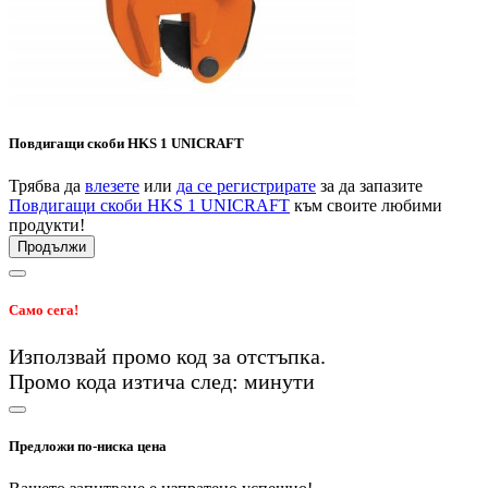
Повдигащи скоби HKS 1 UNICRAFT
Трябва да
влезете
или
да се регистрирате
за да запазите
Повдигащи скоби HKS 1 UNICRAFT
към своите любими
продукти!
Продължи
Само сега!
Използвай промо код
за
отстъпка.
Промо кода изтича след:
минути
Предложи по-ниска цена