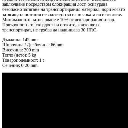
заключване посредством блокиращия лост, осигурява
безопасно затягане на транспортирания материал, дори когато
затягащата позиция не съответства на посоката на изтегляне.
Минималното натоварване е 10% от декларирания товар.
Повърхностната твърдост на стоките, които ще се
транспортират, не трябва да надвишава 30 HRC.
Дължина: 145 mm
Широчина / Дълбочина: 66 mm
Височина: 300 mm
Тегло (нето): 5 kg
Товароподемност: 1 t
Сечение: 0-20 mm