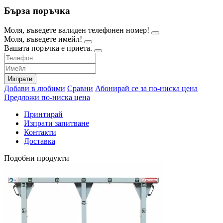
Бърза поръчка
Моля, въведете валиден телефонен номер!
Моля, въведете имейл!
Вашата поръчка е приета.
Изпрати
Добави в любими
Сравни
Абонирай се за по-ниска цена
Предложи по-ниска цена
Принтирай
Изпрати запитване
Контакти
Доставка
Подобни продукти