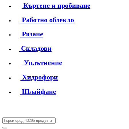
Къртене и пробиване
Работно облекло
Рязане
Складови
Уплътнение
Хидрофори
Шлайфане