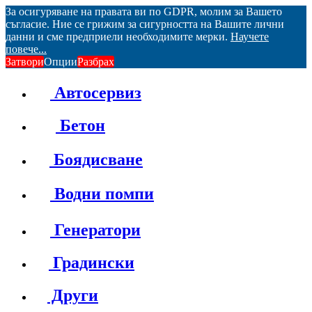
За осигуряване на правата ви по GDPR, молим за Вашето
съгласие. Ние се грижим за сигурността на Вашите лични
данни и сме предприели необходимите мерки.
Научете
повече...
Затвори
Опции
Разбрах
Автосервиз
Бетон
Боядисване
Водни помпи
Генератори
Градински
Други