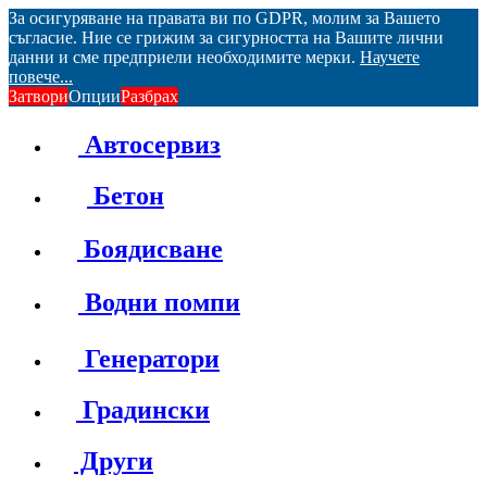
За осигуряване на правата ви по GDPR, молим за Вашето
съгласие. Ние се грижим за сигурността на Вашите лични
данни и сме предприели необходимите мерки.
Научете
повече...
Затвори
Опции
Разбрах
Автосервиз
Бетон
Боядисване
Водни помпи
Генератори
Градински
Други