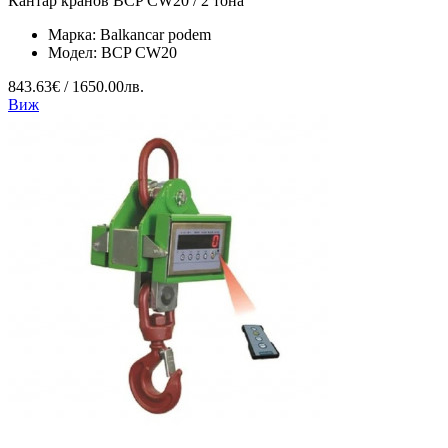
Кантар кранов BCP CW20 / 2 тона
Марка:
Balkancar podem
Модел:
BCP CW20
843.63€ / 1650.00лв.
Виж