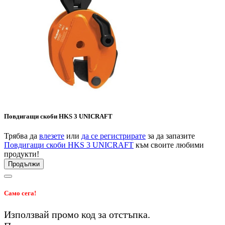
Повдигащи скоби HKS 3 UNICRAFT
Трябва да
влезете
или
да се регистрирате
за да запазите
Повдигащи скоби HKS 3 UNICRAFT
към своите любими
продукти!
Продължи
Само сега!
Използвай промо код
за
отстъпка.