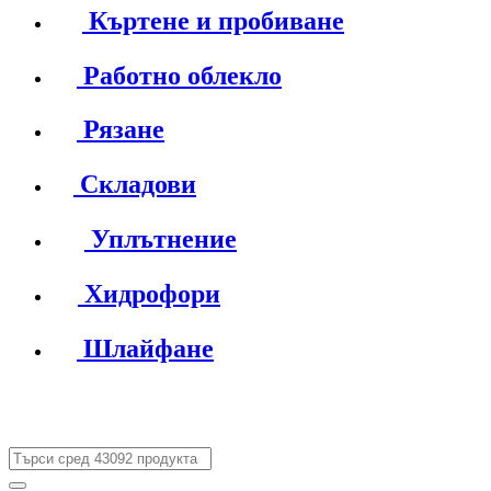
Къртене и пробиване
Работно облекло
Рязане
Складови
Уплътнение
Хидрофори
Шлайфане