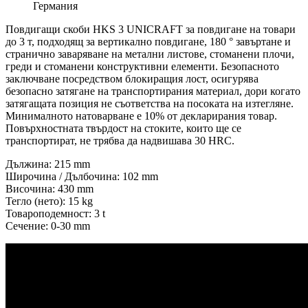
Германия
Повдигащи скоби HKS 3 UNICRAFT за повдигане на товари
до 3 т, подходящ за вертикално повдигане, 180 ° завъртане и
странично заваряване на метални листове, стоманени плочи,
греди и стоманени конструктивни елементи. Безопасното
заключване посредством блокиращия лост, осигурява
безопасно затягане на транспортирания материал, дори когато
затягащата позиция не съответства на посоката на изтегляне.
Минималното натоварване е 10% от декларирания товар.
Повърхностната твърдост на стоките, които ще се
транспортират, не трябва да надвишава 30 HRC.
Дължина: 215 mm
Широчина / Дълбочина: 102 mm
Височина: 430 mm
Тегло (нето): 15 kg
Товароподемност: 3 t
Сечение: 0-30 mm