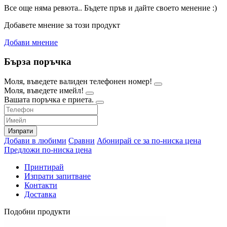
Все още няма ревюта.. Бъдете пръв и дайте своето менение :)
Добавете мнение за този продукт
Добави мнение
Бърза поръчка
Моля, въведете валиден телефонен номер!
Моля, въведете имейл!
Вашата поръчка е приета.
Изпрати
Добави в любими
Сравни
Абонирай се за по-ниска цена
Предложи по-ниска цена
Принтирай
Изпрати запитване
Контакти
Доставка
Подобни продукти