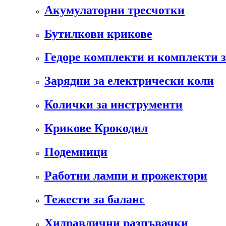
Акумулаторни тресчотки
Бутилкови крикове
Гедоре комплекти и комплекти 
Зарядни за електрически коли
Колички за инструменти
Крикове Крокодил
Подемници
Работни лампи и прожектори
Тежести за баланс
Хидравлични разпъвачки