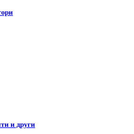
тори
ти и други