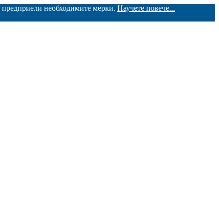
ме предприели необходимите мерки.
Научете повече...