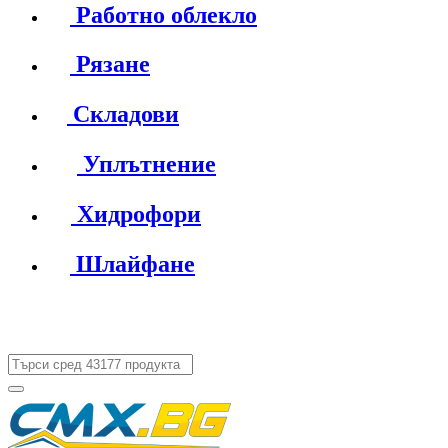
Работно облекло
Рязане
Складови
Уплътнение
Хидрофори
Шлайфане