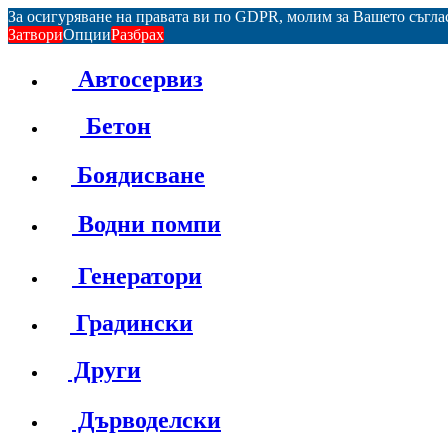
За осигуряване на правата ви по GDPR, молим за Вашето съгл
Затвори
Опции
Разбрах
Автосервиз
Бетон
Боядисване
Водни помпи
Генератори
Градински
Други
Дърводелски