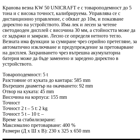
Кранова везна KW 50 UNICRAFT е с товароподемност до 5
тона и с висока точност, калибрируема. Управлява се с
дистанционно управление, с обхват до 10м, и показване
директно на устройството. Има лек и лесен за четене
светодиоден дисплей с височина 30 мм, а стойността може да
се задържи и замрази. Лесно се определя нетното тегло.
Везната има функции за сумиране чрез серийно претегляне, за
автоматично изключване и предупреждение за претоварване
на дисплея. Захранването чрез вътрешна акумулаторна
батерия може да бъде заменено и заредено директно в
устройството.
Товароподемност: 5 t
Разстояние от куката до кантара: 585 mm
Вътрешен диаметър на окачването: 92 mm
Отвор на куката: 45 mm
Височина на корпуса: 155 mm
Точност
Точност 2 t – 5 t: 2 kg
Точност 5 t – 10 t: –
Време за стабилизиране:
Максимално претоварване: 400 %
Размери (Д х Ш х В): 230 x 325 x 650 mm