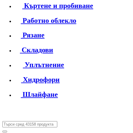
Къртене и пробиване
Работно облекло
Рязане
Складови
Уплътнение
Хидрофори
Шлайфане