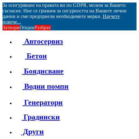
За осигуряване на правата ви по GDPR, молим за Вашето
съгласие. Ние се грижим за сигурността на Вашите лични
данни и сме предприели необходимите мерки.
Научете
повече...
Затвори
Опции
Разбрах
Автосервиз
Бетон
Боядисване
Водни помпи
Генератори
Градински
Други