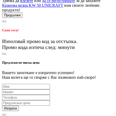
Трябва да
влезете
или
да се регистрирате
за да запазите
Кранова везна KW 50 UNICRAFT
към своите любими
продукти!
Продължи
Само сега!
Използвай промо код
за
отстъпка.
Промо кода изтича след:
минути
Предложи по-ниска цена
Вашето запитване е изпратено успешно!
Наш колега ще се свърже с Вас възможно най-скоро!
Изпрати