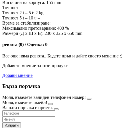
Височина на корпуса: 155 mm
Точност
Точност 2 t – 5 t: 2 kg
Точност 5 t – 10 t: –
Време за стабилизиране:
Максимално претоварване: 400 %
Размери (Д х Ш х В): 230 x 325 x 650 mm
ревюта (0) / Оценка: 0
Все още няма ревюта.. Бъдете пръв и дайте своето менение :)
Добавете мнение за този продукт
Добави мнение
Бърза поръчка
Моля, въведете валиден телефонен номер!
Моля, въведете имейл!
Вашата поръчка е приета.
Изпрати