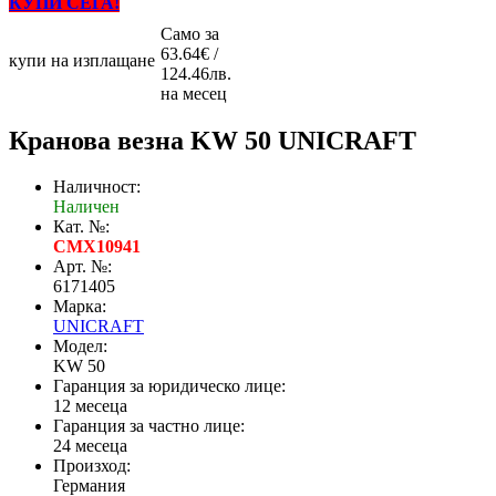
КУПИ СЕГА!
Само за
63.64€ /
купи на изплащане
124.46лв.
на месец
Кранова везна KW 50 UNICRAFT
Наличност:
Наличен
Кат. №:
CMX10941
Арт. №:
6171405
Марка:
UNICRAFT
Модел:
KW 50
Гаранция за юридическо лице:
12 месеца
Гаранция за частно лице:
24 месеца
Произход:
Германия