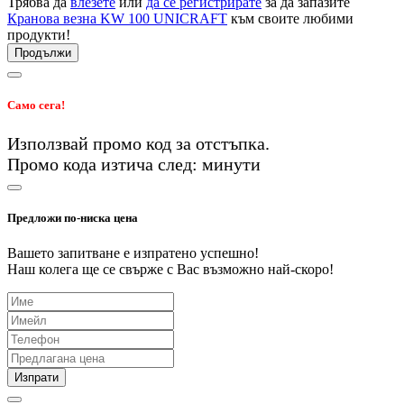
Трябва да
влезете
или
да се регистрирате
за да запазите
Кранова везна KW 100 UNICRAFT
към своите любими
продукти!
Продължи
Само сега!
Използвай промо код
за
отстъпка.
Промо кода изтича след:
минути
Предложи по-ниска цена
Вашето запитване е изпратено успешно!
Наш колега ще се свърже с Вас възможно най-скоро!
Изпрати