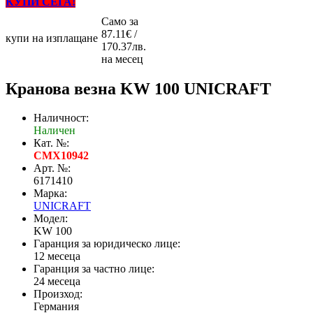
КУПИ СЕГА!
Само за
87.11€ /
купи на изплащане
170.37лв.
на месец
Кранова везна KW 100 UNICRAFT
Наличност:
Наличен
Кат. №:
CMX10942
Арт. №:
6171410
Марка:
UNICRAFT
Модел:
KW 100
Гаранция за юридическо лице:
12 месеца
Гаранция за частно лице:
24 месеца
Произход:
Германия