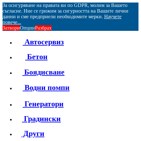
За осигуряване на правата ви по GDPR, молим за Вашето
съгласие. Ние се грижим за сигурността на Вашите лични
данни и сме предприели необходимите мерки.
Научете
повече...
Затвори
Опции
Разбрах
Автосервиз
Бетон
Боядисване
Водни помпи
Генератори
Градински
Други