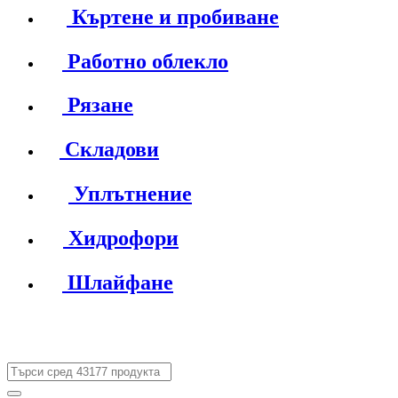
Къртене и пробиване
Работно облекло
Рязане
Складови
Уплътнение
Хидрофори
Шлайфане