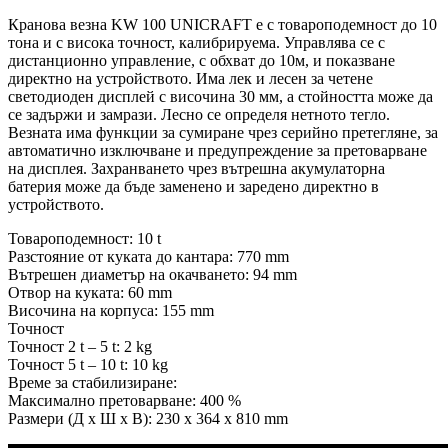
Кранова везна KW 100 UNICRAFT е с товароподемност до 10
тона и с висока точност, калибрируема. Управлява се с
дистанционно управление, с обхват до 10м, и показване
директно на устройството. Има лек и лесен за четене
светодиоден дисплей с височина 30 мм, а стойността може да
се задържи и замрази. Лесно се определя нетното тегло.
Везната има функции за сумиране чрез серийно претегляне, за
автоматично изключване и предупреждение за претоварване
на дисплея. Захранването чрез вътрешна акумулаторна
батерия може да бъде заменено и заредено директно в
устройството.
Товароподемност: 10 t
Разстояние от куката до кантара: 770 mm
Вътрешен диаметър на окачването: 94 mm
Отвор на куката: 60 mm
Височина на корпуса: 155 mm
Точност
Точност 2 t – 5 t: 2 kg
Точност 5 t – 10 t: 10 kg
Време за стабилизиране:
Максимално претоварване: 400 %
Размери (Д х Ш х В): 230 x 364 x 810 mm