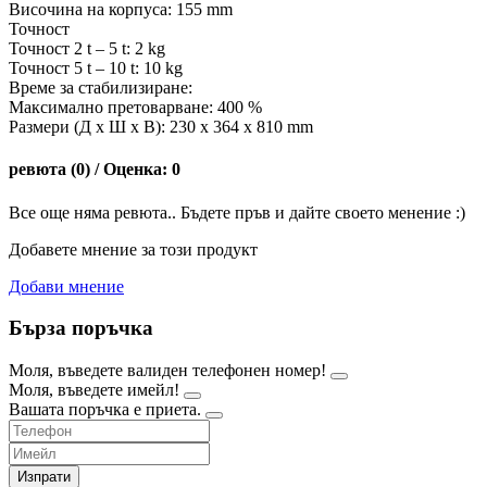
Височина на корпуса: 155 mm
Точност
Точност 2 t – 5 t: 2 kg
Точност 5 t – 10 t: 10 kg
Време за стабилизиране:
Максимално претоварване: 400 %
Размери (Д х Ш х В): 230 x 364 x 810 mm
ревюта (0) / Оценка: 0
Все още няма ревюта.. Бъдете пръв и дайте своето менение :)
Добавете мнение за този продукт
Добави мнение
Бърза поръчка
Моля, въведете валиден телефонен номер!
Моля, въведете имейл!
Вашата поръчка е приета.
Изпрати