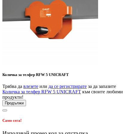
Количка за телфер RFW 5 UNICRAFT
Трябва да
влезете
или
да се регистрирате
за да запазите
Количка за телфер RFW 5 UNICRAFT
към своите любими
продукти!
Продължи
Само сега!
Използвай промо код
за
отстъпка.