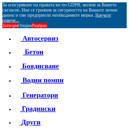
За осигуряване на правата ви по GDPR, молим за Вашето
съгласие. Ние се грижим за сигурността на Вашите лични
данни и сме предприели необходимите мерки.
Научете
повече...
Затвори
Опции
Разбрах
Автосервиз
Бетон
Боядисване
Водни помпи
Генератори
Градински
Други