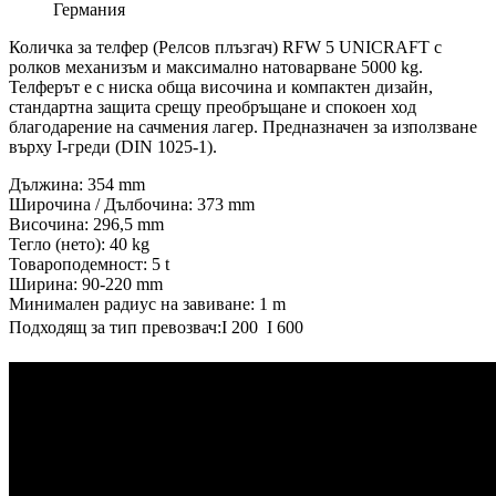
Германия
Количка за телфер (Релсов плъзгач) RFW 5 UNICRAFT с
ролков механизъм и максимално натоварване 5000 kg.
Телферът е с ниска обща височина и компактен дизайн,
стандартна защита срещу преобръщане и спокоен ход
благодарение на сачмения лагер. Предназначен за използване
върху I-греди (DIN 1025-1).
Дължина: 354 mm
Широчина / Дълбочина: 373 mm
Височина: 296,5 mm
Тегло (нето): 40 kg
Товароподемност: 5 t
Ширина: 90-220 mm
Минимален радиус на завиване: 1 m
Подходящ за тип превозвач:I 200  I 600