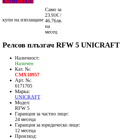
КУПИ СЕГА!
Само за
23.91€ /
купи на изплащане
46.76лв.
на
месец
Релсов плъзгач RFW 5 UNICRAFT
Наличност:
Наличен
Кат. №:
CMX10957
Арт. №:
6171705
Марка:
UNICRAFT
Модел:
RFW 5
Гаранция за частно лице:
24 месеца
Гаранция за юридическо лице:
12 месеца
Произход: