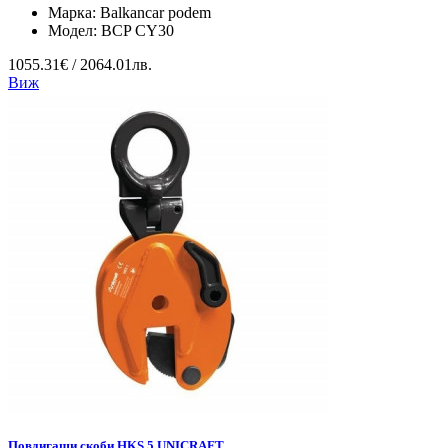
Марка:
Balkancar podem
Модел:
BCP CY30
1055.31€ / 2064.01лв.
Виж
Повдигащи скоби HKS 5 UNICRAFT