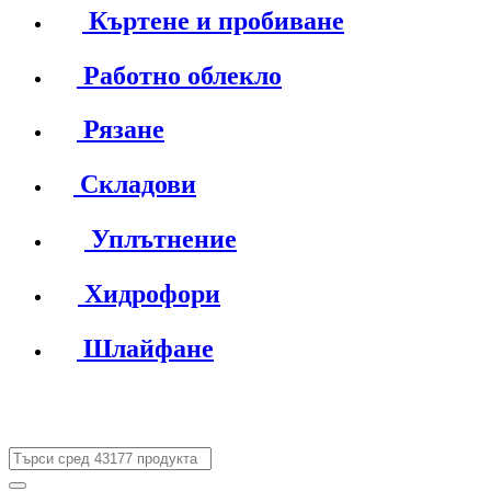
Къртене и пробиване
Работно облекло
Рязане
Складови
Уплътнение
Хидрофори
Шлайфане