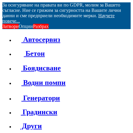
За осигуряване на правата ви по GDPR, молим за Вашето
съгласие. Ние се грижим за сигурността на Вашите лични
данни и сме предприели необходимите мерки.
Научете
повече...
Затвори
Опции
Разбрах
Автосервиз
Бетон
Боядисване
Водни помпи
Генератори
Градински
Други