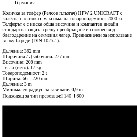
Германия
Количка за телфер (Релсов плъзгач) HFW 2 UNICRAFT с
колесна настилка с максимална товароподемност 2000 кг.
Телферът е с ниска обща височина и компактен дизайн,
стандартна защита срещу преобръщане и спокоен ход
благодарение на сачмения лагер. Предназначен за използване
върху I-греди (DIN 1025-1).
Дължина: 362 mm
Широчина / Дълбочина: 277 mm
Височина: 208 mm
Тегло (нето): 17 kg
Товароподемност: 2 t
Ширина: 66 – 220 mm
Дължина: 3 m
Минимален радиус на завиване: 0,9 m
Подходящ за тип превозвач:I 140  I 600