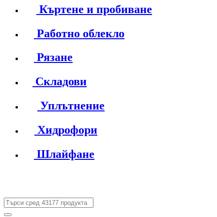
Къртене и пробиване
Работно облекло
Рязане
Складови
Уплътнение
Хидрофори
Шлайфане