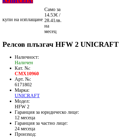
КУПИ СЕГА!
Само за
14.53€ /
купи на изплащане
28.41лв.
на
месец
Релсов плъзгач HFW 2 UNICRAFT
Наличност:
Наличен
Кат. №:
CMX10960
Арт. №:
6171802
Марка:
UNICRAFT
Модел:
HFW 2
Гаранция за юридическо лице:
12 месеца
Гаранция за частно лице:
24 месеца
Произход: