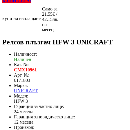
КУПИ СЕГА!
Само за
21.55€ /
купи на изплащане
42.15лв.
на
месец
Релсов плъзгач HFW 3 UNICRAFT
Наличност:
Наличен
Кат. №:
CMX10961
Арт. №:
6171803
Марка:
UNICRAFT
Модел:
HFW 3
Гаранция за частно лице:
24 месеца
Гаранция за юридическо лице:
12 месеца
Произход: