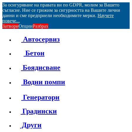
За осигуряване на правата ви по GDPR, молим за Вашето
съгласие. Ние се грижим за сигурността на Вашите лични
данни и сме предприели необходимите мерки.
Научете
повече...
Затвори
Опции
Разбрах
Автосервиз
Бетон
Боядисване
Водни помпи
Генератори
Градински
Други