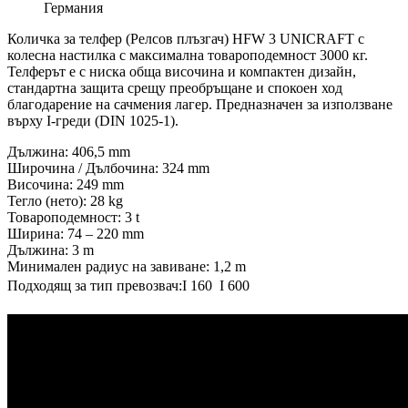
Германия
Количка за телфер (Релсов плъзгач) HFW 3 UNICRAFT с
колесна настилка с максимална товароподемност 3000 кг.
Телферът е с ниска обща височина и компактен дизайн,
стандартна защита срещу преобръщане и спокоен ход
благодарение на сачмения лагер. Предназначен за използване
върху I-греди (DIN 1025-1).
Дължина: 406,5 mm
Широчина / Дълбочина: 324 mm
Височина: 249 mm
Тегло (нето): 28 kg
Товароподемност: 3 t
Ширина: 74 – 220 mm
Дължина: 3 m
Минимален радиус на завиване: 1,2 m
Подходящ за тип превозвач:I 160  I 600