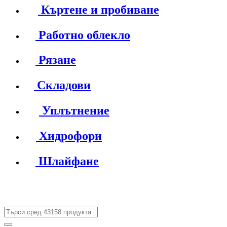
Къртене и пробиване
Работно облекло
Рязане
Складови
Уплътнение
Хидрофори
Шлайфане