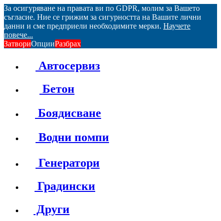
За осигуряване на правата ви по GDPR, молим за Вашето
съгласие. Ние се грижим за сигурността на Вашите лични
данни и сме предприели необходимите мерки.
Научете
повече...
Затвори
Опции
Разбрах
Автосервиз
Бетон
Боядисване
Водни помпи
Генератори
Градински
Други