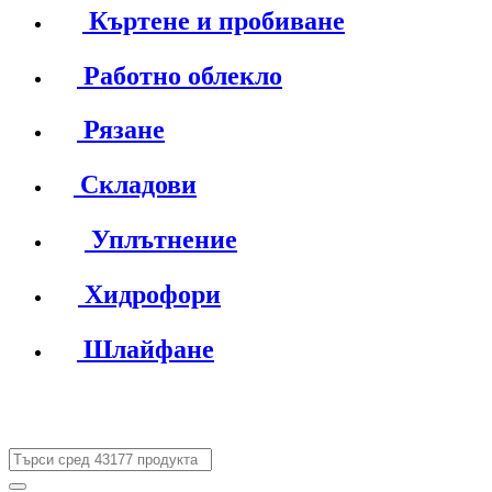
Къртене и пробиване
Работно облекло
Рязане
Складови
Уплътнение
Хидрофори
Шлайфане