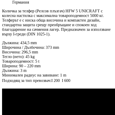
Германия
Количка за телфер (Релсов плъзгач) HFW 5 UNICRAFT с
колесна настилка с максимална товароподемност 5000 кг.
Телферът е с ниска обща височина и компактен дизайн,
стандартна защита срещу преобръщане и спокоен ход
благодарение на сачмения лагер. Предназначен за използване
върху I-греди (DIN 1025-1).
Дължина: 434,5 mm
Широчина / Дълбочина: 373 mm
Височина: 296,5 mm
Тегло (нето): 45 kg
Товароподемност: 5 t
Ширина: 90 – 220 mm
Дължина: 3 m
Минимален радиус на завиване: 1 m
Подходящ за тип превозвач:I 200  I 600