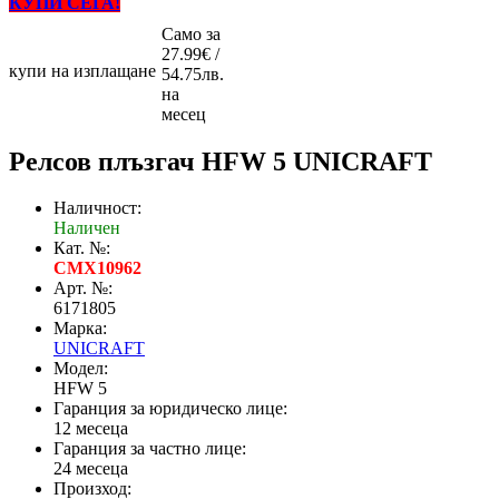
КУПИ СЕГА!
Само за
27.99€ /
купи на изплащане
54.75лв.
на
месец
Релсов плъзгач HFW 5 UNICRAFT
Наличност:
Наличен
Кат. №:
CMX10962
Арт. №:
6171805
Марка:
UNICRAFT
Модел:
HFW 5
Гаранция за юридическо лице:
12 месеца
Гаранция за частно лице:
24 месеца
Произход: