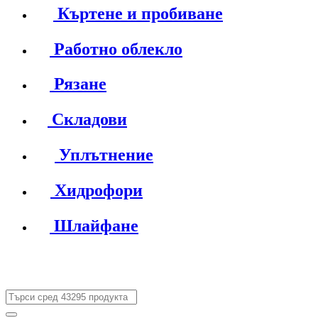
Къртене и пробиване
Работно облекло
Рязане
Складови
Уплътнение
Хидрофори
Шлайфане