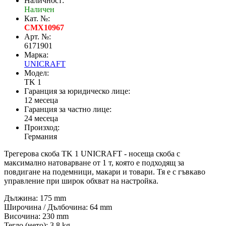
Наличност:
Наличен
Кат. №:
CMX10967
Арт. №:
6171901
Марка:
UNICRAFT
Модел:
TK 1
Гаранция за юридическо лице:
12 месеца
Гаранция за частно лице:
24 месеца
Произход:
Германия
Трегерова скоба TK 1 UNICRAFT - носеща скоба с
максимално натоварване от 1 т, която е подходящ за
повдигане на подемници, макари и товари. Тя е с гъвкаво
управление при широк обхват на настройка.
Дължина: 175 mm
Широчина / Дълбочина: 64 mm
Височина: 230 mm
Тегло (нето): 3,8 kg