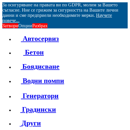
За осигуряване на правата ви по GDPR, молим за Вашето
съгласие. Ние се грижим за сигурността на Вашите лични
данни и сме предприели необходимите мерки.
Научете
повече...
Затвори
Опции
Разбрах
Автосервиз
Бетон
Боядисване
Водни помпи
Генератори
Градински
Други