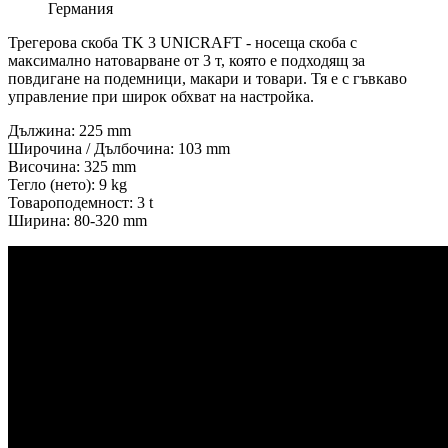
Германия
Трегерова скоба TK 3 UNICRAFT - носеща скоба с
максимално натоварване от 3 т, която е подходящ за
повдигане на подемници, макари и товари. Тя е с гъвкаво
управление при широк обхват на настройка.
Дължина: 225 mm
Широчина / Дълбочина: 103 mm
Височина: 325 mm
Тегло (нето): 9 kg
Товароподемност: 3 t
Ширина: 80-320 mm