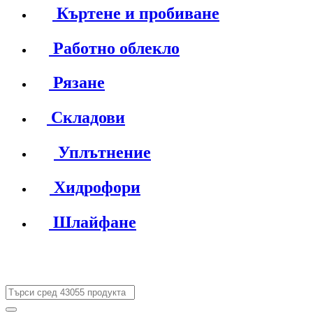
Къртене и пробиване
Работно облекло
Рязане
Складови
Уплътнение
Хидрофори
Шлайфане