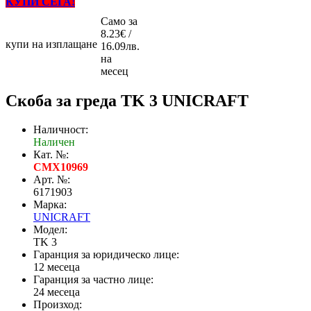
КУПИ СЕГА!
Само за
8.23€ /
купи на изплащане
16.09лв.
на
месец
Скоба за греда TK 3 UNICRAFT
Наличност:
Наличен
Кат. №:
CMX10969
Арт. №:
6171903
Марка:
UNICRAFT
Модел:
TK 3
Гаранция за юридическо лице:
12 месеца
Гаранция за частно лице:
24 месеца
Произход: