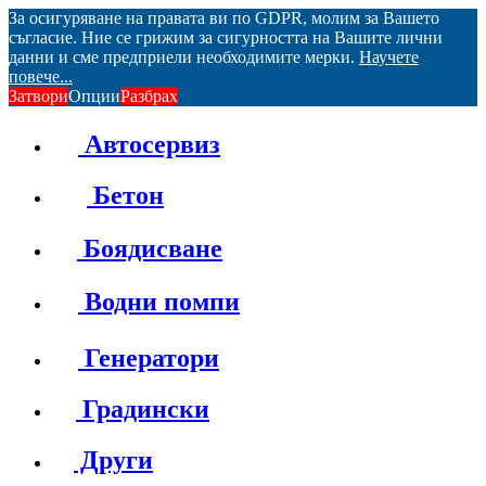
За осигуряване на правата ви по GDPR, молим за Вашето
съгласие. Ние се грижим за сигурността на Вашите лични
данни и сме предприели необходимите мерки.
Научете
повече...
Затвори
Опции
Разбрах
Автосервиз
Бетон
Боядисване
Водни помпи
Генератори
Градински
Други