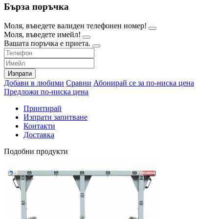
Бърза поръчка
Моля, въведете валиден телефонен номер!
Моля, въведете имейл!
Вашата поръчка е приета.
Изпрати
Добави в любими
Сравни
Абонирай се за по-ниска цена
Предложи по-ниска цена
Принтирай
Изпрати запитване
Контакти
Доставка
Подобни продукти