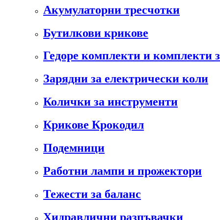
Акумулаторни тресчотки
Бутилкови крикове
Гедоре комплекти и комплекти 
Зарядни за електрически коли
Колички за инструменти
Крикове Крокодил
Подемници
Работни лампи и прожектори
Тежести за баланс
Хидравлични разпъвачки