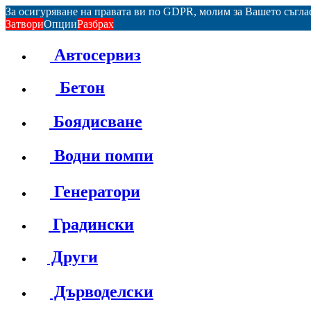
За осигуряване на правата ви по GDPR, молим за Вашето съгл
Затвори
Опции
Разбрах
Автосервиз
Бетон
Боядисване
Водни помпи
Генератори
Градински
Други
Дърводелски