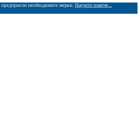
ме предприели необходимите мерки.
Научете повече...