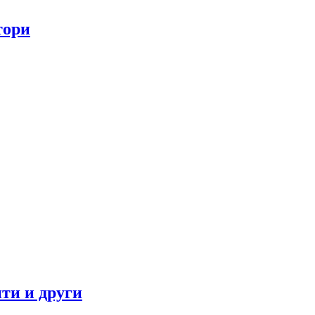
тори
ти и други