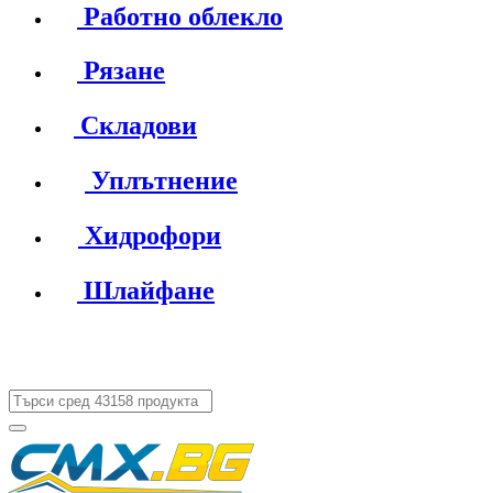
Работно облекло
Рязане
Складови
Уплътнение
Хидрофори
Шлайфане