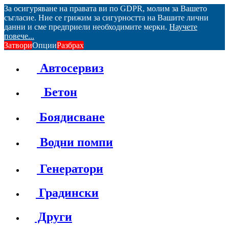
За осигуряване на правата ви по GDPR, молим за Вашето
съгласие. Ние се грижим за сигурността на Вашите лични
данни и сме предприели необходимите мерки.
Научете
повече...
Затвори
Опции
Разбрах
Автосервиз
Бетон
Боядисване
Водни помпи
Генератори
Градински
Други