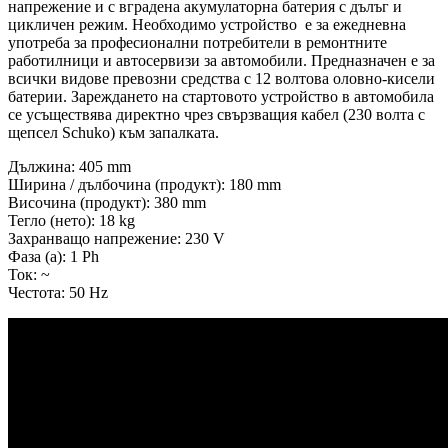
напрежение и с вградена акумулаторна батерия с дълъг и
цикличен режим. Необходимо устройство е за ежедневна
употреба за професионални потребители в ремонтните
работилници и автосервизи за автомобили. Предназначен е за
всички видове превозни средства с 12 волтова оловно-кисели
батерии. Зареждането на стартовото устройство в автомобила
се усъществява директно чрез свързващия кабел (230 волта с
щепсел Schuko) към запалката.
Дължина: 405 mm
Ширина / дълбочина (продукт): 180 mm
Височина (продукт): 380 mm
Тегло (нето): 18 kg
Захранващо напрежение: 230 V
Фаза (а): 1 Ph
Ток: ~
Честота: 50 Hz