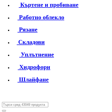
Къртене и пробиване
Работно облекло
Рязане
Складови
Уплътнение
Хидрофори
Шлайфане