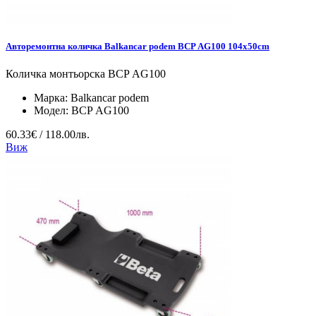
Авторемонтна количка Balkancar podem BCP АG100 104x50cm
Количка монтьорска BCP АG100
Марка:
Balkancar podem
Модел:
BCP АG100
60.33€ / 118.00лв.
Виж