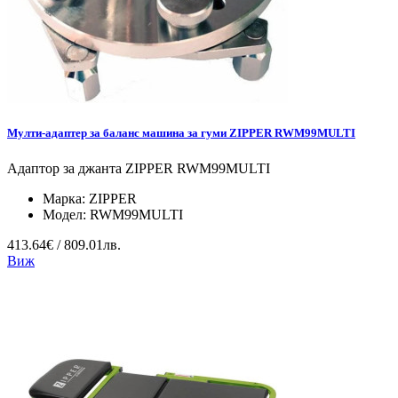
Мулти-адаптер за баланс машина за гуми ZIPPER RWM99MULTI
Адаптор за джанта ZIPPER RWM99MULTI
Марка:
ZIPPER
Модел:
RWM99MULTI
413.64€ / 809.01лв.
Виж