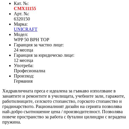
Кат. №:
CMX11155
Арт. №:
6320150
Марка:
UNICRAFT
Модел:
WPP 50 BPH TOP
Гаранция за частно лице:
24 месеца
Гаранция за юридическо лице:
12 месеца
Употреба:
Професионална
Произход:
Германия
Хидравличната преса е идеалена за гъвкаво използване в
занаятите и ремонтите в училищата, учебните зали, гаражите,
работилниците, селското стопанство, горското стопанство и
градинарството. Рационалният дизайн на серията позволява
най-добро съотношение цена / производителност. Позволява
повече пространство за работа с бутални цилиндри с вградена
пружина.