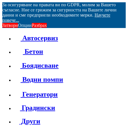
За осигуряване на правата ви по GDPR, молим за Вашето
съгласие. Ние се грижим за сигурността на Вашите лични
данни и сме предприели необходимите мерки.
Научете
повече...
Затвори
Опции
Разбрах
Автосервиз
Бетон
Боядисване
Водни помпи
Генератори
Градински
Други