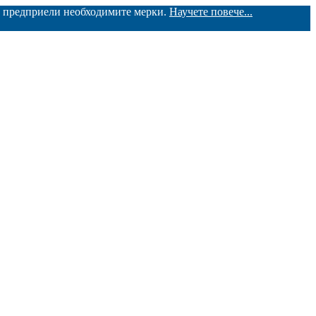
ме предприели необходимите мерки.
Научете повече...