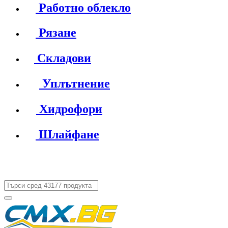
Работно облекло
Рязане
Складови
Уплътнение
Хидрофори
Шлайфане