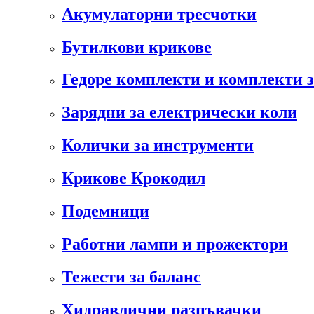
Акумулаторни тресчотки
Бутилкови крикове
Гедоре комплекти и комплекти 
Зарядни за електрически коли
Колички за инструменти
Крикове Крокодил
Подемници
Работни лампи и прожектори
Тежести за баланс
Хидравлични разпъвачки