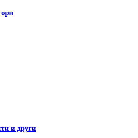
тори
ти и други