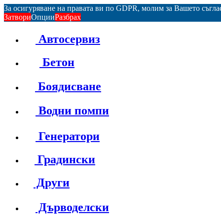
За осигуряване на правата ви по GDPR, молим за Вашето съгл
Затвори
Опции
Разбрах
Автосервиз
Бетон
Боядисване
Водни помпи
Генератори
Градински
Други
Дърводелски