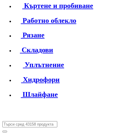
Къртене и пробиване
Работно облекло
Рязане
Складови
Уплътнение
Хидрофори
Шлайфане