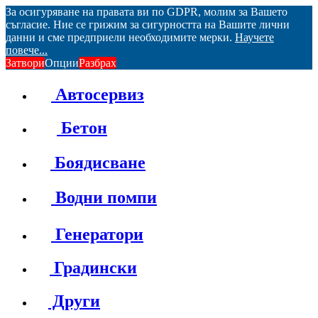
За осигуряване на правата ви по GDPR, молим за Вашето
съгласие. Ние се грижим за сигурността на Вашите лични
данни и сме предприели необходимите мерки.
Научете
повече...
Затвори
Опции
Разбрах
Автосервиз
Бетон
Боядисване
Водни помпи
Генератори
Градински
Други