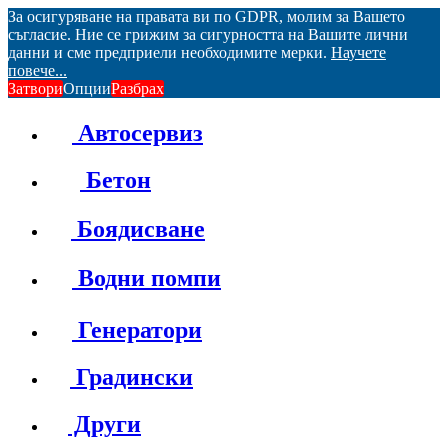
За осигуряване на правата ви по GDPR, молим за Вашето
съгласие. Ние се грижим за сигурността на Вашите лични
данни и сме предприели необходимите мерки.
Научете
повече...
Затвори
Опции
Разбрах
Автосервиз
Бетон
Боядисване
Водни помпи
Генератори
Градински
Други