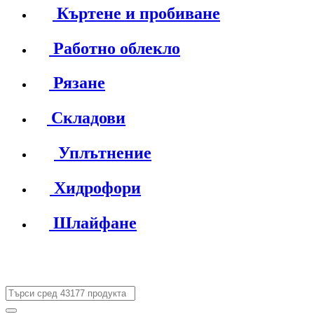
Къртене и пробиване
Работно облекло
Рязане
Складови
Уплътнение
Хидрофори
Шлайфане