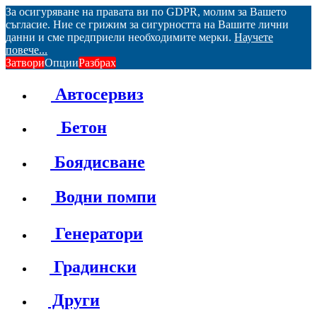
За осигуряване на правата ви по GDPR, молим за Вашето
съгласие. Ние се грижим за сигурността на Вашите лични
данни и сме предприели необходимите мерки.
Научете
повече...
Затвори
Опции
Разбрах
Автосервиз
Бетон
Боядисване
Водни помпи
Генератори
Градински
Други