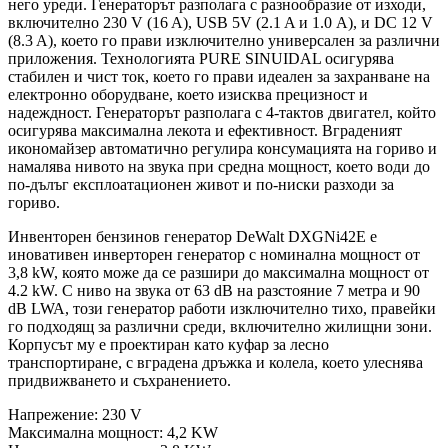
него уреди. Генераторът разполага с разнообразие от изходи,
включително 230 V (16 A), USB 5V (2.1 A и 1.0 A), и DC 12 V
(8.3 A), което го прави изключително универсален за различни
приложения. Технологията PURE SINUIDAL осигурява
стабилен и чист ток, което го прави идеален за захранване на
електронно оборудване, което изисква прецизност и
надеждност. Генераторът разполага с 4-тактов двигател, който
осигурява максимална лекота и ефективност. Вграденият
икономайзер автоматично регулира консумацията на гориво и
намалява нивото на звука при средна мощност, което води до
по-дълъг експлоатационен живот и по-ниски разходи за
гориво.
Инвенторен бензинов генератор DeWalt DXGNi42E е
иновативен инверторен генератор с номинална мощност от
3,8 kW, която може да се разшири до максимална мощност от
4.2 kW. С ниво на звука от 63 dB на разстояние 7 метра и 90
dB LWA, този генератор работи изключително тихо, правейки
го подходящ за различни среди, включително жилищни зони.
Корпусът му е проектиран като куфар за лесно
транспортиране, с вградена дръжка и колела, което улеснява
придвижването и съхранението.
Напрежение: 230 V
Максимална мощност: 4,2 KW