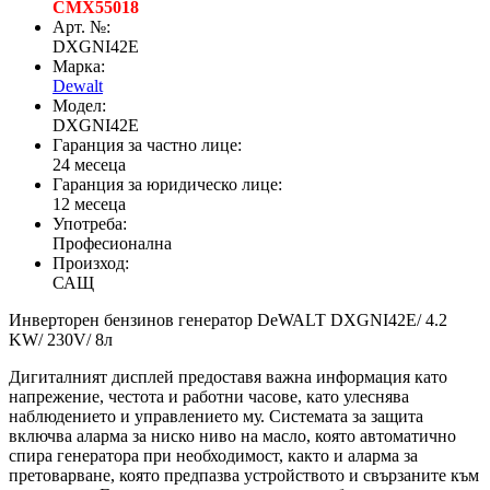
CMX55018
Арт. №:
DXGNI42E
Марка:
Dewalt
Модел:
DXGNI42E
Гаранция за частно лице:
24 месеца
Гаранция за юридическо лице:
12 месеца
Употреба:
Професионална
Произход:
САЩ
Инверторен бензинов генератор DeWALT DXGNI42E/ 4.2
KW/ 230V/ 8л
Дигиталният дисплей предоставя важна информация като
напрежение, честота и работни часове, като улеснява
наблюдението и управлението му. Системата за защита
включва аларма за ниско ниво на масло, която автоматично
спира генератора при необходимост, както и аларма за
претоварване, която предпазва устройството и свързаните към