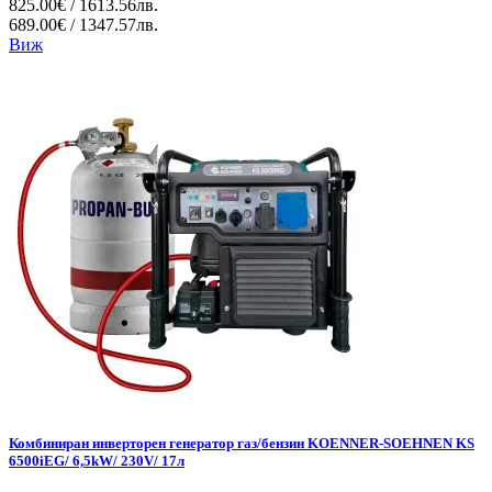
825.00€ / 1613.56лв.
689.00€ / 1347.57лв.
Виж
Комбиниран инверторен генератор газ/бензин KOENNER-SOEHNEN KS
6500iEG/ 6,5kW/ 230V/ 17л