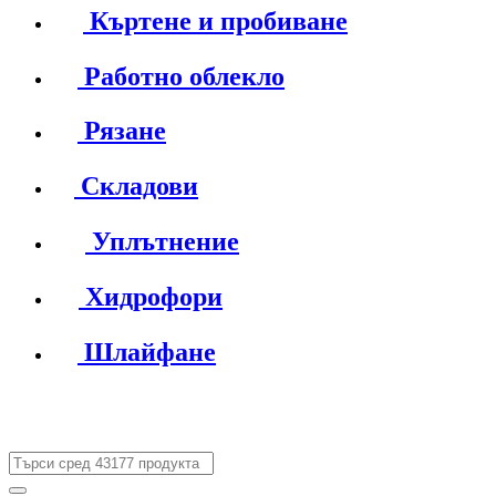
Къртене и пробиване
Работно облекло
Рязане
Складови
Уплътнение
Хидрофори
Шлайфане