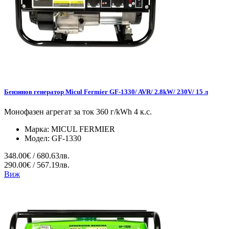
Бензинов генератор Micul Fermier GF-1330/ AVR/ 2.8kW/ 230V/ 15 л
Монофазен агрегат за ток 360 г/kWh 4 к.с.
Марка:
MICUL FERMIER
Модел:
GF-1330
348.00€ / 680.63лв.
290.00€ / 567.19лв.
Виж