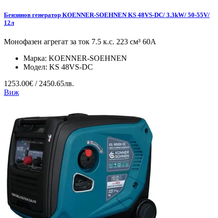
Бензинов генератор KOENNER-SOEHNEN KS 48VS-DC/ 3.3kW/ 50-55V/
12л
Монофазен агрегат за ток 7.5 к.с. 223 см³ 60А
Марка:
KOENNER-SOEHNEN
Модел:
KS 48VS-DC
1253.00€ / 2450.65лв.
Виж