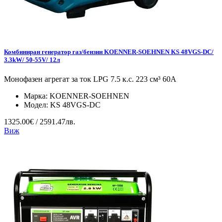
Комбиниран генератор газ/бензин KOENNER-SOEHNEN KS 48VGS-DC/
3.3kW/ 50-55V/ 12л
Монофазен агрегат за ток LPG 7.5 к.с. 223 см³ 60А
Марка:
KOENNER-SOEHNEN
Модел:
KS 48VGS-DC
1325.00€ / 2591.47лв.
Виж