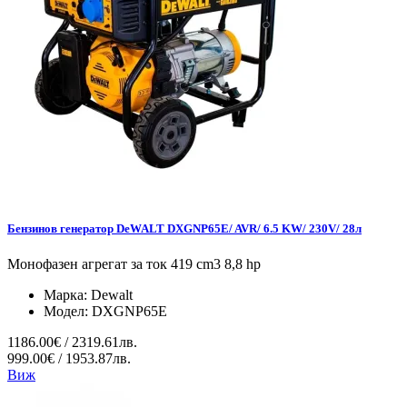
Бензинов генератор DeWALT DXGNP65E/ AVR/ 6.5 KW/ 230V/ 28л
Монофазен агрегат за ток 419 cm3 8,8 hp
Марка:
Dewalt
Модел:
DXGNP65E
1186.00€ / 2319.61лв.
999.00€ / 1953.87лв.
Виж