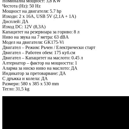
Номинална мощност: 3,8 KW
Честота (Hz): 50 Hz
Мощност на двигателя: 5.7 hp
Изходи: 2 x 16A, USB 5V (2,1A + 1A)
Дисплей: ДА
Изход DC: 12V (8,3A)
Капацитет на резервоара за гориво: 8 л
Ниво на звука на 7 метра: 63 dBA
Модел на двигателя: GK175-Vi
Двигател – Режим: Ръчен / Електрически старт
Двигател – Работен обем: 175 куб.см
Двигател – Капацитет на маслото: 0.45 л
Алтернатор – фактор на мощността: 1
Аларма за ниско ниво на маслото: ДА
Индикатор за претоварване: ДА
С дръжка и колела: ДА
Размери: 580 x 385 x 530 mm
Тегло: 31,5 kg