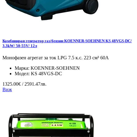
Комбиниран генератор газ/бензин KOENNER-SOEHNEN KS 48VGS-DC/
3.3kW/ 50-55V/ 12л
Монофазен агрегат за ток LPG 7.5 к.с. 223 см³ 60А
Марка:
KOENNER-SOEHNEN
Модел:
KS 48VGS-DC
1325.00€ / 2591.47лв.
Виж