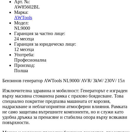
Арт. №:
AW85602BL
Марка:
AWTools
Модел:
NL9000
Гаранция за частно лице:
24 месеца
Гаранция за юридическо лице:
12 месеца
Употреба:
Професионална
Произход:
Полша
Бензинов генератор AWTools NL9000/ AVR/ 3kW/ 230V/ 15л
Изключителна здравина и мобилност: Генераторът е изграден
върху масивна стоманена рамка с прахово боядисване. Това
специално покритие предпазва машината от корозия,
надраскване и неблагоприятни атмосферни влияния. Рамката
не само защитава вътрешните компоненти, но и служи като
удобна дръжка за пренасяне и стабилна опора върху всякакви
повърхности.