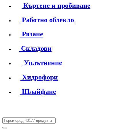
Къртене и пробиване
Работно облекло
Рязане
Складови
Уплътнение
Хидрофори
Шлайфане