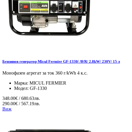
Бензинов генератор Micul Fermier GF-1330/ AVR/ 2.8kW/ 230V/ 15 л
Монофазен агрегат за ток 360 г/kWh 4 к.с.
Марка:
MICUL FERMIER
Модел:
GF-1330
348.00€ / 680.63лв.
290.00€ / 567.19лв.
Виж