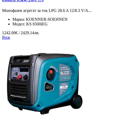
6500iEG/ 6,5kW/ 230V/ 17л
Монофазен агрегат за ток LPG 28.6 A 12/8.3 V/А...
Марка:
KOENNER-SOEHNEN
Модел:
KS 6500iEG
1242.00€ / 2429.14лв.
Виж