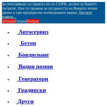
За осигуряване на правата ви по GDPR, молим за Вашето
съгласие. Ние се грижим за сигурността на Вашите лични
данни и сме предприели необходимите мерки.
Научете
повече...
Затвори
Опции
Разбрах
Автосервиз
Бетон
Боядисване
Водни помпи
Генератори
Градински
Други