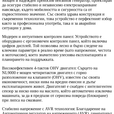
Мощен и надежден преносим бензинов генератор, проектиран
да осигури стабилно и независимо електрозахранване
навсякъде, където мобилността и сигурността са от
първостепенно значение. Със своята здрава конструкция и
съвременни технологии, това устройство е перфектният избор
както за професионална употреба, така и за аварийни
ситуации у дома.
Модерен и интуитивен контролен панел: Устройството е
оборудвано с ергономичен контролен панел, който включва
цифров дисплей. Той позволява лесно и бързо следене на
ключови параметри в реално време (като напрежение, честота
и моточасове), което значително улеснява експлоатацията и
планирането на поддръжката.
Високоефективен 4-тактов OHV двигател: Сърцето на
NL9000 е мощен четиритактов двигател с горно
разположение на клапаните (OHV), известен със своята
икономичност, ниски нива на вредни емисии и дълъг
експлоатационен живот. Двигателят е снабден с интелигентен
сензор за ниско ниво на маслото, който автоматично изключва
машината, за да я предпази от сериозна повреда (блокиране)
при липса на смазване.
Стабилно напрежение с AVR технология: Благодарение на
Автоматичния регулатор на напрежението (AVR), генераторът