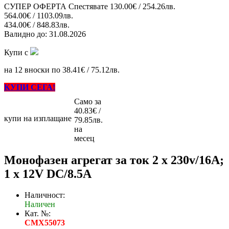
СУПЕР ОФЕРТА
Спестявате
130.00€ / 254.26лв.
564.00€ / 1103.09лв.
434.00€ / 848.83лв.
Валидно до:
31.08.2026
Купи с
на 12 вноски по 38.41€ / 75.12лв.
КУПИ СЕГА!
Само за
40.83€ /
купи на изплащане
79.85лв.
на
месец
Монофазен агрегат за ток 2 x 230v/16A;
1 x 12V DC/8.5A
Наличност:
Наличен
Кат. №:
CMX55073