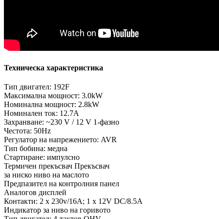
Техническа характеристика
Тип двигател: 192F
Максимална мощност: 3.0kW
Номинална мощност: 2.8kW
Номинален ток: 12.7A
Захранване: ~230 V / 12 V 1-фазно
Честота: 50Hz
Регулатор на напрежението: AVR
Тип бобина: медна
Стартиране: импулсно
Термичен прекъсвач Прекъсвач
за ниско ниво на маслото
Предпазител на контролния панел
Аналогов дисплей
Контакти: 2 x 230v/16A; 1 x 12V DC/8.5A
Индикатор за ниво на горивото
Тип двигател: 4-тактов OHV