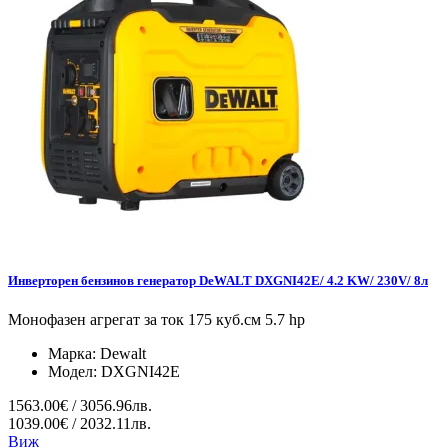
Инверторен бензинов генератор DeWALT DXGNI42E/ 4.2 KW/ 230V/ 8л
Монофазен агрегат за ток 175 куб.см 5.7 hp
Марка:
Dewalt
Модел:
DXGNI42E
1563.00€ / 3056.96лв.
1039.00€ / 2032.11лв.
Виж