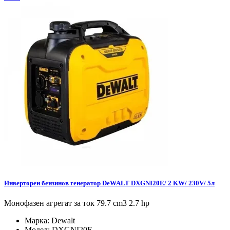
Инверторен бензинов генератор DeWALT DXGNI20E/ 2 KW/ 230V/ 5л
Монофазен агрегат за ток 79.7 cm3 2.7 hp
Марка:
Dewalt
Модел:
DXGNI20E