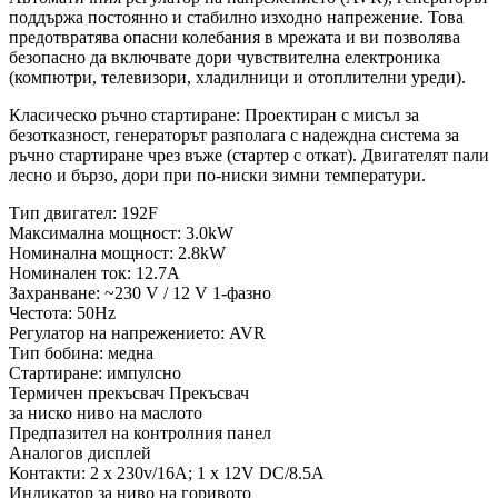
поддържа постоянно и стабилно изходно напрежение. Това
предотвратява опасни колебания в мрежата и ви позволява
безопасно да включвате дори чувствителна електроника
(компютри, телевизори, хладилници и отоплителни уреди).
Класическо ръчно стартиране: Проектиран с мисъл за
безотказност, генераторът разполага с надеждна система за
ръчно стартиране чрез въже (стартер с откат). Двигателят пали
лесно и бързо, дори при по-ниски зимни температури.
Тип двигател: 192F
Максимална мощност: 3.0kW
Номинална мощност: 2.8kW
Номинален ток: 12.7A
Захранване: ~230 V / 12 V 1-фазно
Честота: 50Hz
Регулатор на напрежението: AVR
Тип бобина: медна
Стартиране: импулсно
Термичен прекъсвач Прекъсвач
за ниско ниво на маслото
Предпазител на контролния панел
Аналогов дисплей
Контакти: 2 x 230v/16A; 1 x 12V DC/8.5A
Индикатор за ниво на горивото