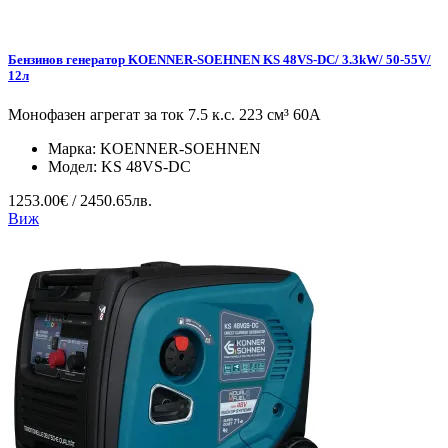
Бензинов генератор KOENNER-SOEHNEN KS 48VS-DC/ 3.3kW/ 50-55V/
12л
Монофазен агрегат за ток 7.5 к.с. 223 см³ 60А
Марка:
KOENNER-SOEHNEN
Модел:
KS 48VS-DC
1253.00€ / 2450.65лв.
Виж