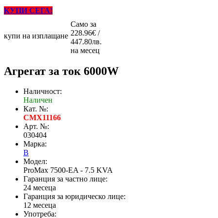
КУПИ СЕГА!
Само за
228.96€ /
купи на изплащане
447.80лв.
на месец
Агрегат за ток 6000W
Наличност:
Наличен
Кат. №:
CMX11166
Арт. №:
030404
Марка:
B
Модел:
ProMax 7500-EA - 7.5 KVA
Гаранция за частно лице:
24 месеца
Гаранция за юридическо лице:
12 месеца
Употреба: