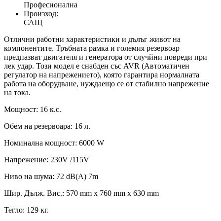
Професионална
Произход:
САЩ
Отлични работни характеристики и дълъг живот на
компонентите. Тръбната рамка и големия резервоар
предпазват двигателя и генератора от случйни повреди при
лек удар. Този модел е снабден със AVR (Автоматичен
регулатор на напрежението), която гарантира нормалната
работа на оборудване, нуждаещо се от стабилно напрежение
на тока.
Мощност: 16 к.с.
Обем на резервоара: 16 л.
Номинална мощност: 6000 W
Напрежение: 230V /115V
Ниво на шума: 72 dB(A) 7m
Шир. Дълж. Вис.: 570 mm x 760 mm x 630 mm
Тегло: 129 кг.