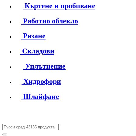
Къртене и пробиване
Работно облекло
Рязане
Складови
Уплътнение
Хидрофори
Шлайфане