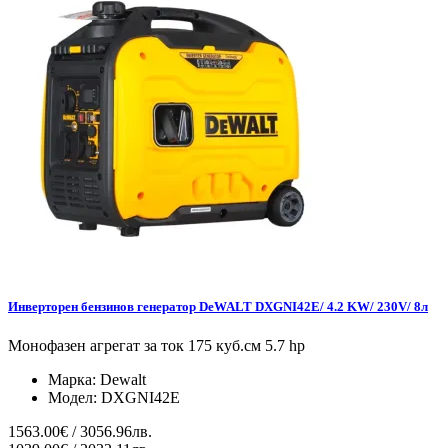
Инверторен бензинов генератор DeWALT DXGNI42E/ 4.2 KW/ 230V/ 8л
Монофазен агрегат за ток 175 куб.см 5.7 hp
Марка:
Dewalt
Модел:
DXGNI42E
1563.00€ / 3056.96лв.