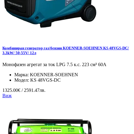
Комбиниран генератор газ/бензин KOENNER-SOEHNEN KS 48VGS-DC/
3.3kW/ 50-55V/ 12л
Монофазен агрегат за ток LPG 7.5 к.с. 223 см³ 60А
Марка:
KOENNER-SOEHNEN
Модел:
KS 48VGS-DC
1325.00€ / 2591.47лв.
Виж