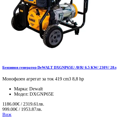
Бензинов генератор DeWALT DXGNP65E/ AVR/ 6.5 KW/ 230V/ 28л
Монофазен агрегат за ток 419 cm3 8,8 hp
Марка:
Dewalt
Модел:
DXGNP65E
1186.00€ / 2319.61лв.
999.00€ / 1953.87лв.
Виж