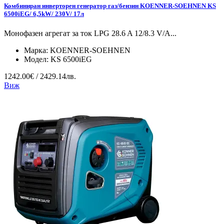
Комбиниран инверторен генератор газ/бензин KOENNER-SOEHNEN KS
6500iEG/ 6,5kW/ 230V/ 17л
Монофазен агрегат за ток LPG 28.6 A 12/8.3 V/А...
Марка:
KOENNER-SOEHNEN
Модел:
KS 6500iEG
1242.00€ / 2429.14лв.
Виж