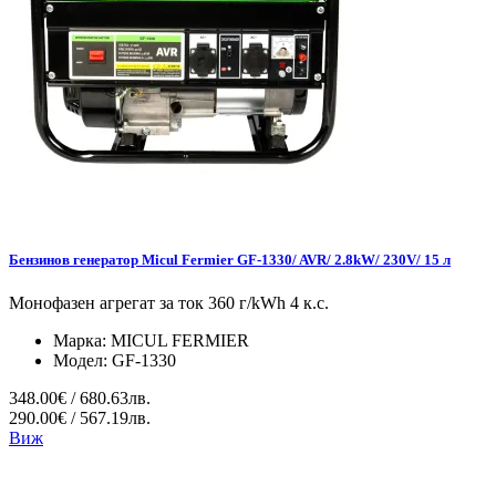
Бензинов генератор Micul Fermier GF-1330/ AVR/ 2.8kW/ 230V/ 15 л
Монофазен агрегат за ток 360 г/kWh 4 к.с.
Марка:
MICUL FERMIER
Модел:
GF-1330
348.00€ / 680.63лв.
290.00€ / 567.19лв.
Виж