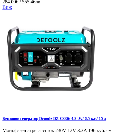
284.00€ / 555.46лв.
Виж
Бензинов генератор Detoolz DZ-C336/ 4.8kW/ 6.5 к.с./ 15 л
Монофазен агрега за ток 230V 12V 8.3A 196 куб. см