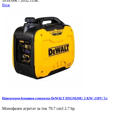
1039.00€ / 2032.11лв.
Виж
Инверторен бензинов генератор DeWALT DXGNI20E/ 2 KW/ 230V/ 5л
Монофазен агрегат за ток 79.7 cm3 2.7 hp