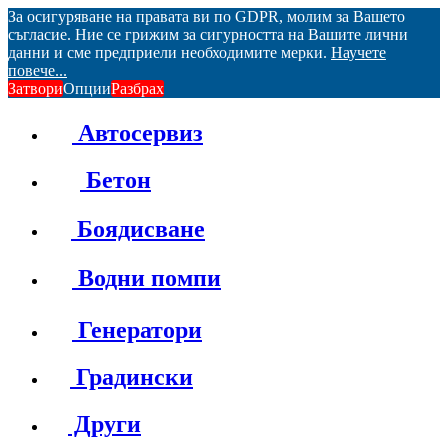
За осигуряване на правата ви по GDPR, молим за Вашето
съгласие. Ние се грижим за сигурността на Вашите лични
данни и сме предприели необходимите мерки.
Научете
повече...
Затвори
Опции
Разбрах
Автосервиз
Бетон
Боядисване
Водни помпи
Генератори
Градински
Други