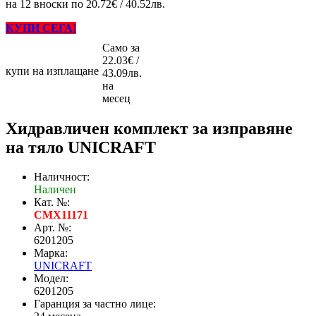
на 12 вноски по 20.72€ / 40.52лв.
КУПИ СЕГА!
Само за
22.03€ /
купи на изплащане
43.09лв.
на
месец
Хидравличен комплект за изправяне
на тяло UNICRAFT
Наличност:
Наличен
Кат. №:
CMX11171
Арт. №:
6201205
Марка:
UNICRAFT
Модел:
6201205
Гаранция за частно лице: