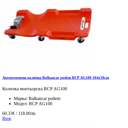
Авторемонтна количка Balkancar podem BCP АG100 104x50cm
Количка монтьорска BCP АG100
Марка:
Balkancar podem
Модел:
BCP АG100
60.33€ / 118.00лв.
Виж