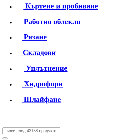
Къртене и пробиване
Работно облекло
Рязане
Складови
Уплътнение
Хидрофори
Шлайфане