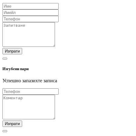
Изпрати
Изгубени пари
Успешно запазихте записа
Изпрати