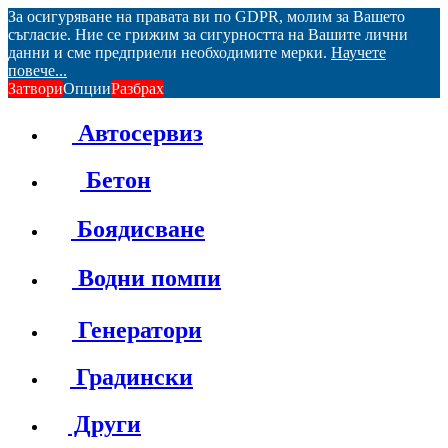
За осигуряване на правата ви по GDPR, молим за Вашето
съгласие. Ние се грижим за сигурността на Вашите лични
данни и сме предприели необходимите мерки.
Научете
повече...
Затвори
Опции
Разбрах
Автосервиз
Бетон
Боядисване
Водни помпи
Генератори
Градински
Други