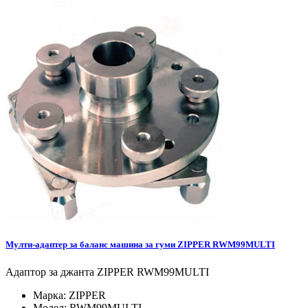
Мулти-адаптер за баланс машина за гуми ZIPPER RWM99MULTI
Адаптор за джанта ZIPPER RWM99MULTI
Марка:
ZIPPER
Модел:
RWM99MULTI